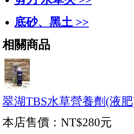
底砂、黑土 >>
相關商品
翠湖TBS水草營養劑(液肥)2
本店售價：
NT$280元