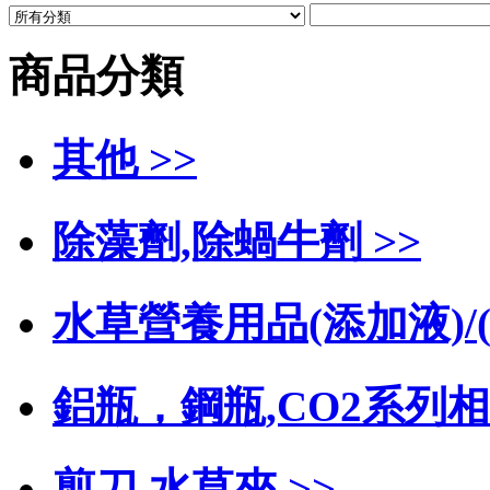
商品分類
其他 >>
除藻劑,除蝸牛劑 >>
水草營養用品(添加液)/(
鋁瓶，鋼瓶,CO2系列相
剪刀 水草夾 >>