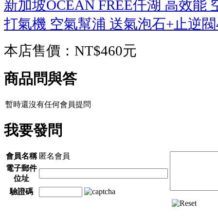
新加坡OCEAN FREE仟湖 高效能
打氣機 空氣幫浦 送氣泡石+止逆閥4
本店售價：
NT$460元
商品問與答
暫時還沒有任何會員提問
我要發問
會員名稱
匿名會員
電子郵件
位址
驗證碼