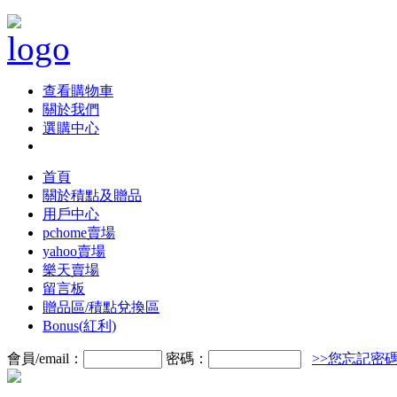
查看購物車
關於我們
選購中心
首頁
關於積點及贈品
用戶中心
pchome賣場
yahoo賣場
樂天賣場
留言板
贈品區/積點兌換區
Bonus(紅利)
會員/email：
密碼：
>>您忘記密