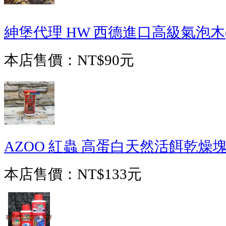
紳堡代理 HW 西德進口高級氣泡木(
本店售價：
NT$90元
AZOO 紅蟲 高蛋白天然活餌乾燥塊狀飼
本店售價：
NT$133元