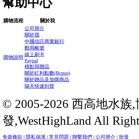
幫助中心
購物流程
關於我
公司簡介
關於我
中國信託商業銀行
郵局帳號
線上刷卡
購物說明
Paypal
積點與贈品
關於紅利點數(Bonus)
關於贈品及加購商品
隔天快速到貨
© 2005-2026 西高地
發,WestHighLand All Righ
免責條款
|
隱私保護
|
常見問題
|
聯繫我們
|
公司簡介
|
批發