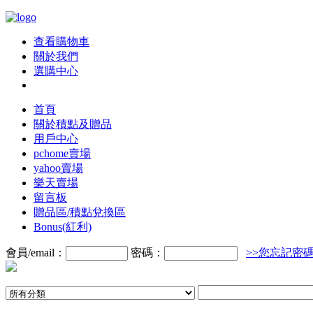
查看購物車
關於我們
選購中心
首頁
關於積點及贈品
用戶中心
pchome賣場
yahoo賣場
樂天賣場
留言板
贈品區/積點兌換區
Bonus(紅利)
會員/email：
密碼：
>>您忘記密