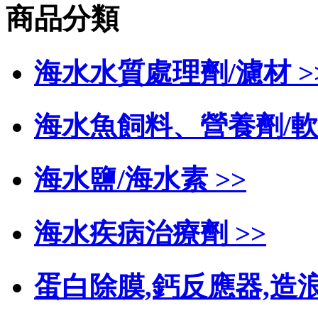
商品分類
海水水質處理劑/濾材 >
海水魚飼料、營養劑/軟
海水鹽/海水素 >>
海水疾病治療劑 >>
蛋白除膜,鈣反應器,造浪