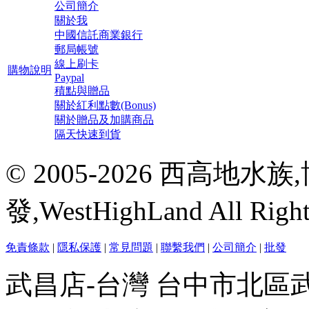
公司簡介
關於我
中國信託商業銀行
郵局帳號
線上刷卡
購物說明
Paypal
積點與贈品
關於紅利點數(Bonus)
關於贈品及加購商品
隔天快速到貨
© 2005-2026 西高地
發,WestHighLand All Righ
免責條款
|
隱私保護
|
常見問題
|
聯繫我們
|
公司簡介
|
批發
武昌店-台灣 台中市北區