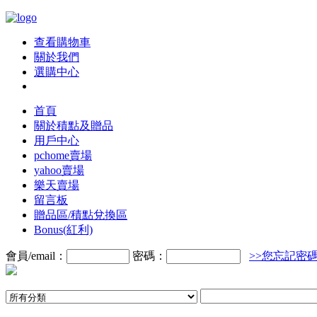
查看購物車
關於我們
選購中心
首頁
關於積點及贈品
用戶中心
pchome賣場
yahoo賣場
樂天賣場
留言板
贈品區/積點兌換區
Bonus(紅利)
會員/email：
密碼：
>>您忘記密