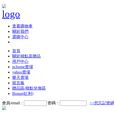
查看購物車
關於我們
選購中心
首頁
關於積點及贈品
用戶中心
pchome賣場
yahoo賣場
樂天賣場
留言板
贈品區/積點兌換區
Bonus(紅利)
會員/email：
密碼：
>>您忘記密