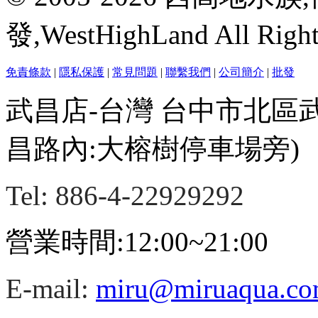
發,WestHighLand All Righ
免責條款
|
隱私保護
|
常見問題
|
聯繫我們
|
公司簡介
|
批發
武昌店-台灣 台中市北區
昌路內:大榕樹停車場旁)
Tel: 886-4-22929292
營業時間:12:00~21:00
E-mail:
miru@miruaqua.c