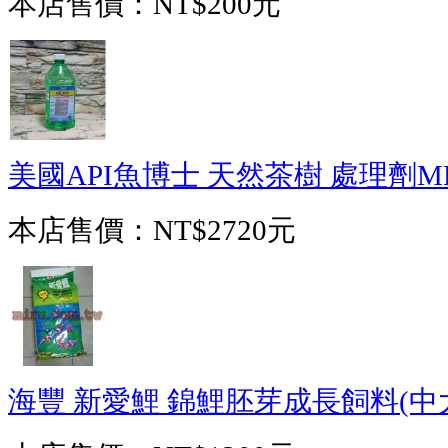
本店售價：
NT$200元
美國API魚博士 天然茶樹 處理劑MELA
本店售價：
NT$2720元
海豐 新愛鯉 錦鯉胚芽成長飼料(中大