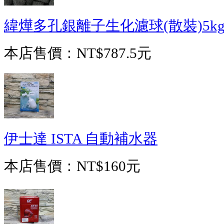
緯燁多孔銀離子生化濾球(散裝)5k
本店售價：
NT$787.5元
伊士達 ISTA 自動補水器
本店售價：
NT$160元