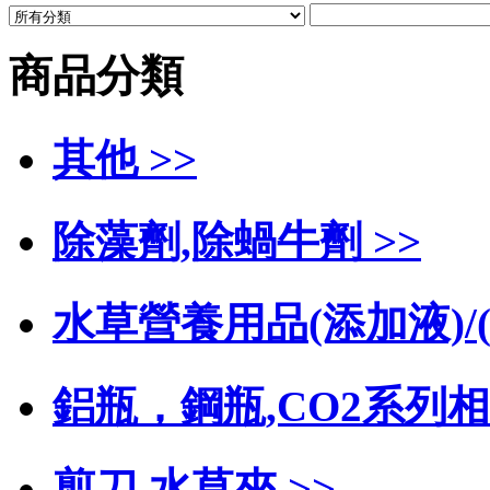
商品分類
其他 >>
除藻劑,除蝸牛劑 >>
水草營養用品(添加液)/(
鋁瓶，鋼瓶,CO2系列相
剪刀 水草夾 >>