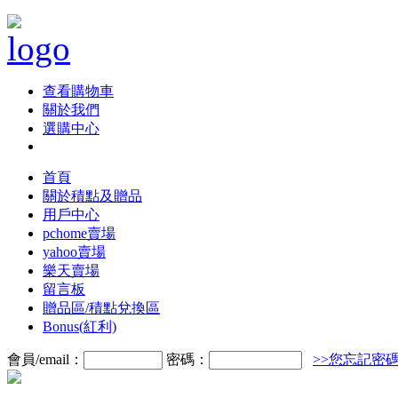
查看購物車
關於我們
選購中心
首頁
關於積點及贈品
用戶中心
pchome賣場
yahoo賣場
樂天賣場
留言板
贈品區/積點兌換區
Bonus(紅利)
會員/email：
密碼：
>>您忘記密