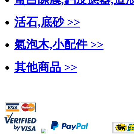
活石,底砂 >>
氣泡木,小配件 >>
其他商品 >>