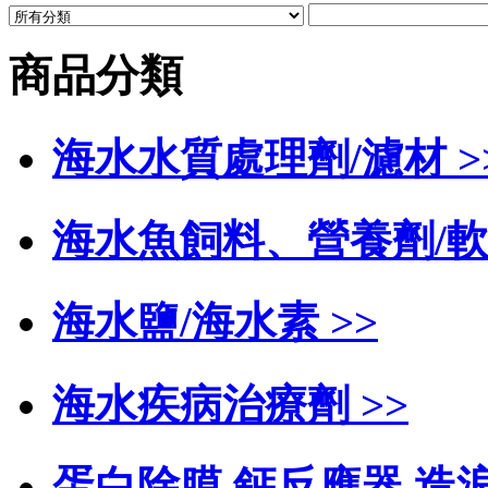
商品分類
海水水質處理劑/濾材 >
海水魚飼料、營養劑/軟
海水鹽/海水素 >>
海水疾病治療劑 >>
蛋白除膜,鈣反應器,造浪