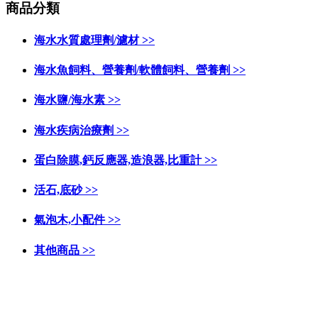
商品分類
海水水質處理劑/濾材 >>
海水魚飼料、營養劑/軟體飼料、營養劑 >>
海水鹽/海水素 >>
海水疾病治療劑 >>
蛋白除膜,鈣反應器,造浪器,比重計 >>
活石,底砂 >>
氣泡木,小配件 >>
其他商品 >>