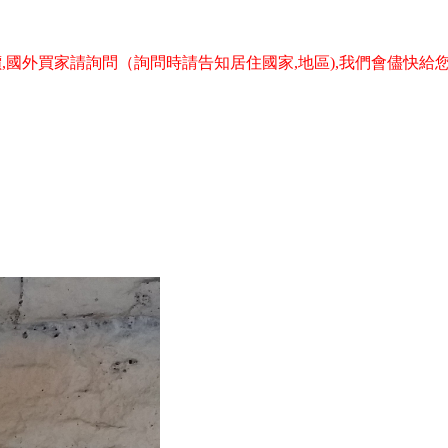
,國外買家請詢問（詢問時請告知居住國家,地區),我們會儘快給