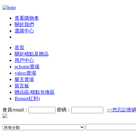
查看購物車
關於我們
選購中心
首頁
關於積點及贈品
用戶中心
pchome賣場
yahoo賣場
樂天賣場
留言板
贈品區/積點兌換區
Bonus(紅利)
會員/email：
密碼：
>>您忘記密