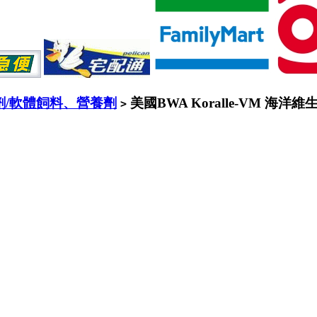
劑/軟體飼料、營養劑
美國BWA Koralle-VM 海洋維
>