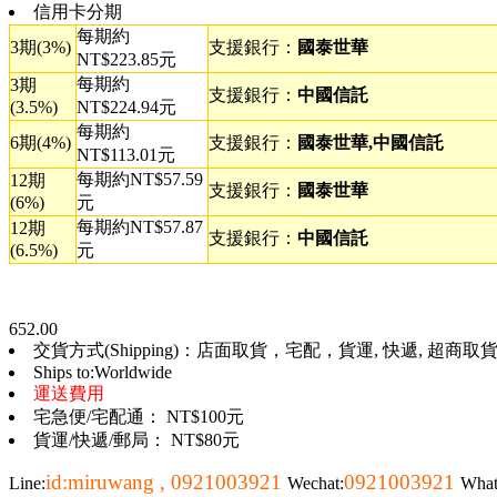
信用卡分期
每期約
3期(3%)
支援銀行：
國泰世華
NT$223.85元
每期約
3期
支援銀行：
中國信託
(3.5%)
NT$224.94元
每期約
6期(4%)
支援銀行：
國泰世華,中國信託
NT$113.01元
每期約NT$57.59
12期
支援銀行：
國泰世華
(6%)
元
每期約NT$57.87
12期
支援銀行：
中國信託
(6.5%)
元
652.00
交貨方式(Shipping)：店面取貨，宅配，貨運, 快遞, 超商取貨, 
Ships to:Worldwide
運送費用
宅急便/宅配通： NT$100元
貨運/快遞/郵局： NT$80元
id:miruwang , 0921003921
0921003921
Line:
Wechat:
Wha