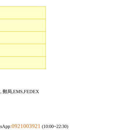
郵局,EMS,FEDEX
:0921003921
tsApp
(10:00~22:30)