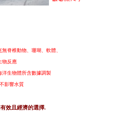
充無脊椎動物、珊瑚、軟體、
生物反應
海洋
生物體所含數據調製
不影響水質
最有效且經濟的選擇.