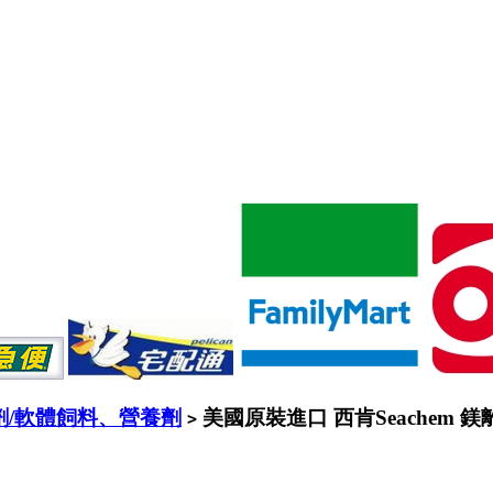
劑/軟體飼料、營養劑
美國原裝進口 西肯Seachem 鎂離
>