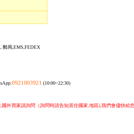
郵局,EMS,FEDEX
:0921003921
tsApp
(10:00~22:30)
,國外買家請詢問（詢問時請告知居住國家,地區),我們會儘快給