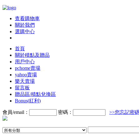
查看購物車
關於我們
選購中心
首頁
關於積點及贈品
用戶中心
pchome賣場
yahoo賣場
樂天賣場
留言板
贈品區/積點兌換區
Bonus(紅利)
會員/email：
密碼：
>>您忘記密