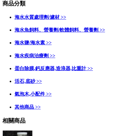
商品分類
海水水質處理劑/濾材 >>
海水魚飼料、營養劑/軟體飼料、營養劑 >>
海水鹽/海水素 >>
海水疾病治療劑 >>
蛋白除膜,鈣反應器,造浪器,比重計 >>
活石,底砂 >>
氣泡木,小配件 >>
其他商品 >>
相關商品