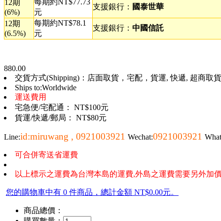
每期約NT$77.73
12期
支援銀行：
國泰世華
(6%)
元
每期約NT$78.1
12期
支援銀行：
中國信託
(6.5%)
元
880.00
交貨方式(Shipping)：店面取貨，宅配，貨運, 快遞, 超商取貨, 
Ships to:Worldwide
運送費用
宅急便/宅配通： NT$100元
貨運/快遞/郵局： NT$80元
id:miruwang , 0921003921
0921003921
Line:
Wechat:
Wha
可合併寄送省運費
以上標示之運費為台灣本島的運費,外島之運費需要另外加價
您的購物車中有 0 件商品，總計金額 NT$0.00元。
商品總價：
購買數量：