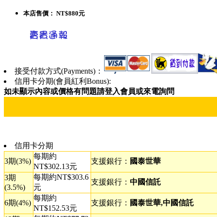
本店售價：
NT$880元
接受付款方式(Payments)：
信用卡分期(會員紅利Bonus):
如未顯示內容或價格有問題請登入會員或來電詢問
信用卡分期
每期約
3期(3%)
支援銀行：
國泰世華
NT$302.13元
每期約NT$303.6
3期
支援銀行：
中國信託
(3.5%)
元
每期約
6期(4%)
支援銀行：
國泰世華,中國信託
NT$152.53元