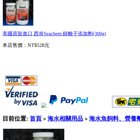
美國原裝進口 西肯Seachem 鎂離子添加劑(300g)
本店售價：
NT$528元
目前位置:
首頁
海水相關用品
海水魚飼料、營養
>
>