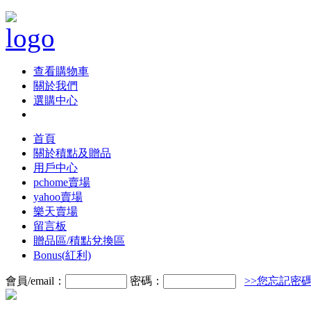
查看購物車
關於我們
選購中心
首頁
關於積點及贈品
用戶中心
pchome賣場
yahoo賣場
樂天賣場
留言板
贈品區/積點兌換區
Bonus(紅利)
會員/email：
密碼：
>>您忘記密