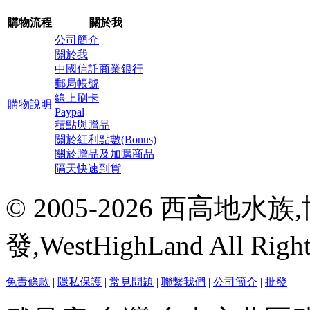
購物流程
關於我
公司簡介
關於我
中國信託商業銀行
郵局帳號
線上刷卡
購物說明
Paypal
積點與贈品
關於紅利點數(Bonus)
關於贈品及加購商品
隔天快速到貨
© 2005-2026 西高地
發,WestHighLand All Righ
免責條款
|
隱私保護
|
常見問題
|
聯繫我們
|
公司簡介
|
批發