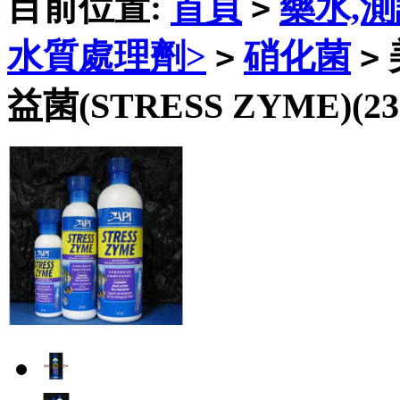
目前位置:
首頁
藥水,
>
水質處理劑>
硝化菌
>
>
益菌(STRESS ZYME)(23