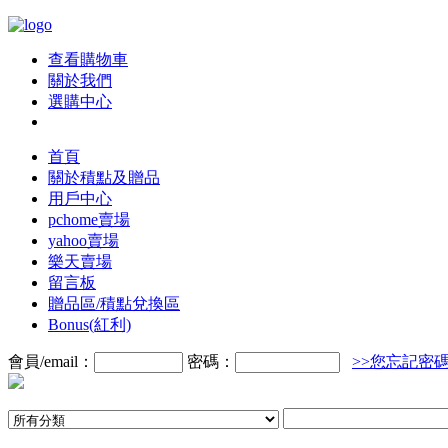
查看購物車
關於我們
選購中心
首頁
關於積點及贈品
用戶中心
pchome賣場
yahoo賣場
樂天賣場
留言板
贈品區/積點兌換區
Bonus(紅利)
會員/email：
密碼：
>>您忘記密