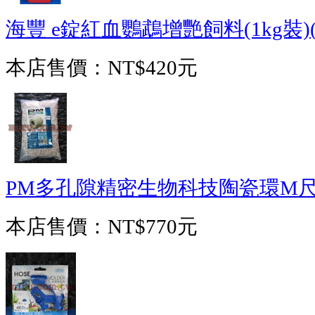
海豐 e錠紅血鸚鵡增艷飼料(1kg裝)
本店售價：
NT$420元
PM多孔隙精密生物科技陶瓷環M尺寸
本店售價：
NT$770元