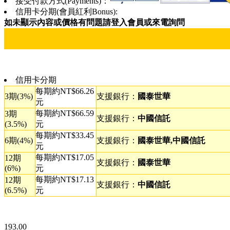
接受付款方式(Payments)：
信用卡分期(會員紅利Bonus):
如未顯示內容或價格有問題請登入會員或來電詢問
信用卡分期
每期約NT$66.26
3期(3%)
支援銀行：
國泰世華
元
每期約NT$66.59
3期
支援銀行：
中國信託
(3.5%)
元
每期約NT$33.45
6期(4%)
支援銀行：
國泰世華,中國信託
元
每期約NT$17.05
12期
支援銀行：
國泰世華
(6%)
元
每期約NT$17.13
12期
支援銀行：
中國信託
(6.5%)
元
193.00