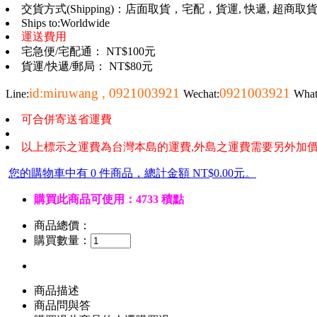
交貨方式(Shipping)：店面取貨，宅配，貨運, 快遞, 超商取貨, 
Ships to:Worldwide
運送費用
宅急便/宅配通： NT$100元
貨運/快遞/郵局： NT$80元
id:miruwang , 0921003921
0921003921
Line:
Wechat:
Wha
可合併寄送省運費
以上標示之運費為台灣本島的運費,外島之運費需要另外加價
您的購物車中有 0 件商品，總計金額 NT$0.00元。
購買此商品可使用：4733 積點
商品總價：
購買數量：
商品描述
商品問與答