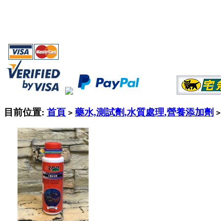
目前位置:
首頁
藥水,測試劑,水質處理,營養添加劑
>
>