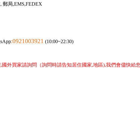
郵局,EMS,FEDEX
:0921003921
tsApp
(10:00~22:30)
,國外買家請詢問（詢問時請告知居住國家,地區),我們會儘快給