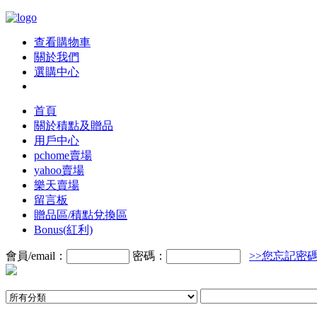
查看購物車
關於我們
選購中心
首頁
關於積點及贈品
用戶中心
pchome賣場
yahoo賣場
樂天賣場
留言板
贈品區/積點兌換區
Bonus(紅利)
會員/email：
密碼：
>>您忘記密