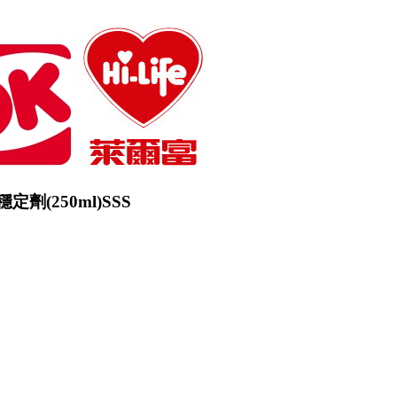
劑(250ml)SSS