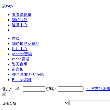
查看購物車
關於我們
選購中心
首頁
關於積點及贈品
用戶中心
pchome賣場
yahoo賣場
樂天賣場
留言板
贈品區/積點兌換區
Bonus(紅利)
會員/email：
密碼：
>>您忘記密