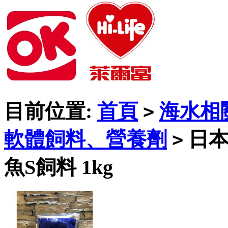
目前位置:
首頁
海水相
>
軟體飼料、營養劑
日本H
>
魚S飼料 1kg