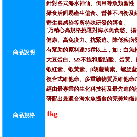
針對各式海水神仙、倒吊等魚類習性
攝食活餌易產生偏食、營養不均衡及
寄生蟲感染等所特殊研發的餌食。
˙
乃精心高規格挑選對海水魚食慾、揚
健康、高免疫力、抗緊迫、降低疾病
有幫助的原料達
75
種以上，如：白魚
商品說明
大豆蛋白、
Ω3
不飽和脂肪酸、蛋黃、
蝦紅素、蝦黃素、
β
胡蘿蔔素、螺旋藍
復合式維他命、多重礦物質及維他命
經由最專業的生化科技術及最先進的
研配出最適合海水魚攝食的完美均衡
1kg
商品規格