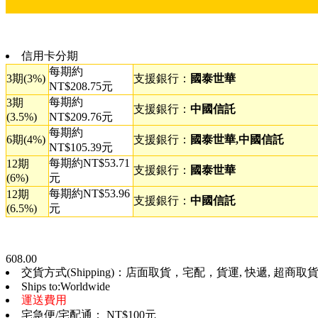
信用卡分期
每期約
3期(3%)
支援銀行：
國泰世華
NT$208.75元
每期約
3期
支援銀行：
中國信託
(3.5%)
NT$209.76元
每期約
6期(4%)
支援銀行：
國泰世華,中國信託
NT$105.39元
每期約NT$53.71
12期
支援銀行：
國泰世華
(6%)
元
每期約NT$53.96
12期
支援銀行：
中國信託
(6.5%)
元
608.00
交貨方式(Shipping)：店面取貨，宅配，貨運, 快遞, 超商取貨, 
Ships to:Worldwide
運送費用
宅急便/宅配通： NT$100元