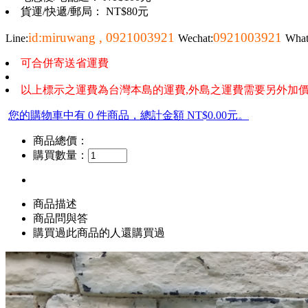
貨運/快遞/郵局： NT$80元
id:miruwang , 0921003921
0921003921
Line:
Wechat:
Wha
可合併寄送省運費
以上標示之運費為台灣本島的運費,外島之運費需要另外加價
您的購物車中有 0 件商品，總計金額 NT$0.00元。
商品總價：
購買數量：
商品描述
商品問與答
購買過此商品的人還購買過