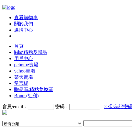
查看購物車
關於我們
選購中心
首頁
關於積點及贈品
用戶中心
pchome賣場
yahoo賣場
樂天賣場
留言板
贈品區/積點兌換區
Bonus(紅利)
會員/email：
密碼：
>>您忘記密