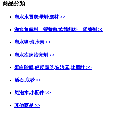
商品分類
海水水質處理劑/濾材 >>
海水魚飼料、營養劑/軟體飼料、營養劑 >>
海水鹽/海水素 >>
海水疾病治療劑 >>
蛋白除膜,鈣反應器,造浪器,比重計 >>
活石,底砂 >>
氣泡木,小配件 >>
其他商品 >>