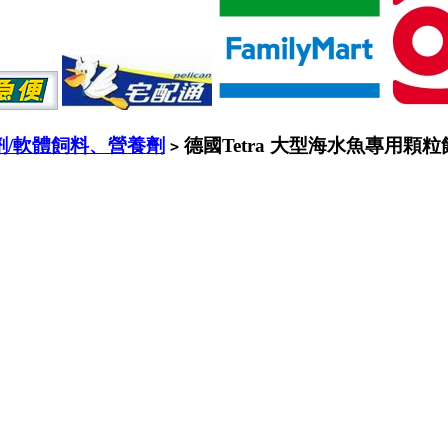
劑/軟體飼料、營養劑
德國Tetra 大型海水魚專用顆粒飼
>