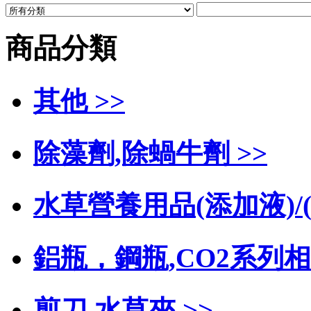
商品分類
其他 >>
除藻劑,除蝸牛劑 >>
水草營養用品(添加液)/(
鋁瓶，鋼瓶,CO2系列相
剪刀 水草夾 >>