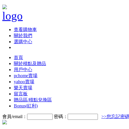
查看購物車
關於我們
選購中心
首頁
關於積點及贈品
用戶中心
pchome賣場
yahoo賣場
樂天賣場
留言板
贈品區/積點兌換區
Bonus(紅利)
會員/email：
密碼：
>>您忘記密