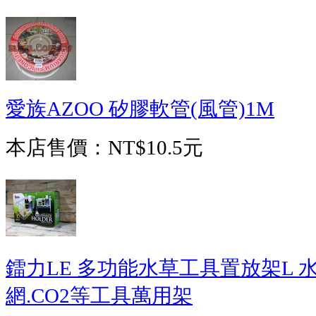
愛族AZOO 矽膠軟管(風管)1M
本店售價：
NT$10.5元
鐳力LE 多功能水草工具置放架L 水
網.CO2等工具萬用架