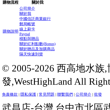
購物流程
關於我
公司簡介
關於我
中國信託商業銀行
郵局帳號
線上刷卡
購物說明
Paypal
積點與贈品
關於紅利點數(Bonus)
關於贈品及加購商品
隔天快速到貨
© 2005-2026 西高地
發,WestHighLand All Righ
免責條款
|
隱私保護
|
常見問題
|
聯繫我們
|
公司簡介
|
批發
武昌店-台灣 台中市北區