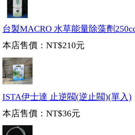
台製MACRO 水草能量除藻劑250c
本店售價：
NT$210元
ISTA伊士達 止逆閥(逆止閥)(單入)
本店售價：
NT$36元