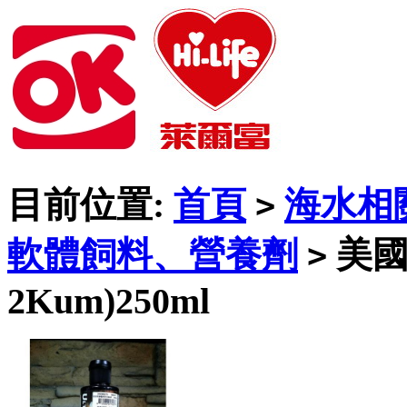
目前位置:
首頁
海水相
>
軟體飼料、營養劑
美國
>
2Kum)250ml