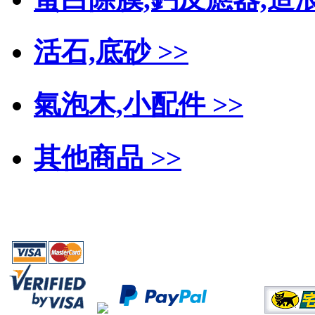
活石,底砂 >>
氣泡木,小配件 >>
其他商品 >>