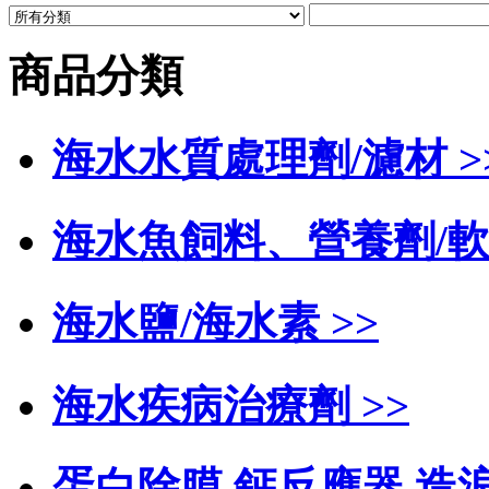
商品分類
海水水質處理劑/濾材 >
海水魚飼料、營養劑/軟
海水鹽/海水素 >>
海水疾病治療劑 >>
蛋白除膜,鈣反應器,造浪