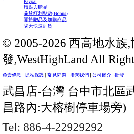
Paypal
積點與贈品
關於紅利點數(Bonus)
關於贈品及加購商品
隔天快速到貨
© 2005-2026 西高地
發,WestHighLand All Righ
免責條款
|
隱私保護
|
常見問題
|
聯繫我們
|
公司簡介
|
批發
武昌店-台灣 台中市北區
昌路內:大榕樹停車場旁)
Tel: 886-4-22929292