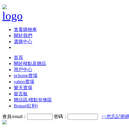
查看購物車
關於我們
選購中心
首頁
關於積點及贈品
用戶中心
pchome賣場
yahoo賣場
樂天賣場
留言板
贈品區/積點兌換區
Bonus(紅利)
會員/email：
密碼：
>>您忘記密