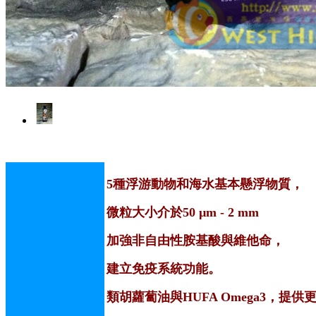
5種浮游動物和海水基本懸浮物質，
微粒大小介於50 µm - 2 mm
加強非自由性胺基酸與維他命，
建立免疫系統功能。
類胡蘿蔔油與HUFA Omega3，提