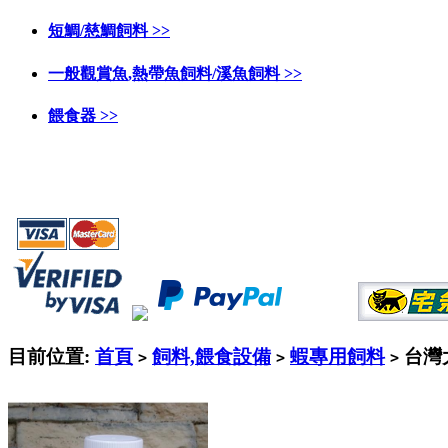
短鯛/慈鯛飼料 >>
一般觀賞魚,熱帶魚飼料/溪魚飼料 >>
餵食器 >>
目前位置:
首頁
飼料,餵食設備
蝦專用飼料
台灣大
>
>
>