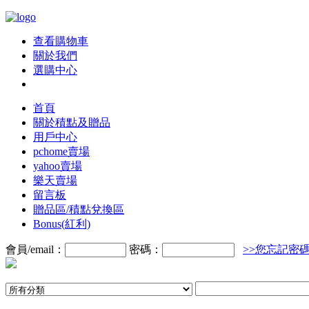
查看購物車
關於我們
選購中心
首頁
關於積點及贈品
用戶中心
pchome賣場
yahoo賣場
樂天賣場
留言板
贈品區/積點兌換區
Bonus(紅利)
會員/email：
密碼：
>>您忘記密