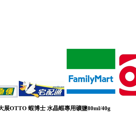
展OTTO 蝦博士 水晶蝦專用礦鹽80ml/40g