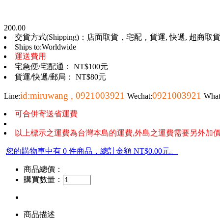
200.00
交貨方式(Shipping)：店面取貨，宅配，貨運, 快遞, 超商取貨, 
Ships to:Worldwide
運送費用
宅急便/宅配通： NT$100元
貨運/快遞/郵局： NT$80元
id:miruwang , 0921003921
0921003921
Line:
Wechat:
Wha
可合併寄送省運費
以上標示之運費為台灣本島的運費,外島之運費需要另外加價
您的購物車中有 0 件商品，總計金額 NT$0.00元。
商品總價：
購買數量：
商品描述