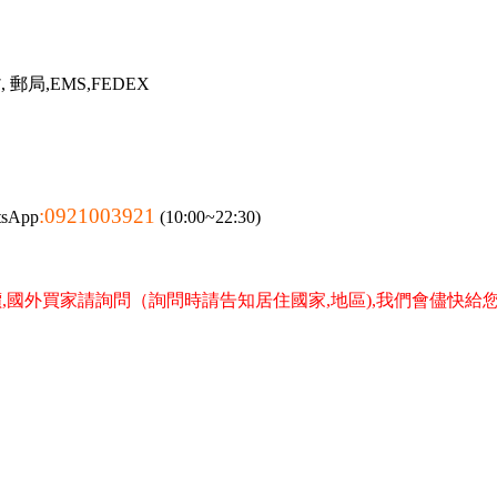
郵局,EMS,FEDEX
:0921003921
tsApp
(10:00~22:30)
,國外買家請詢問（詢問時請告知居住國家,地區),我們會儘快給