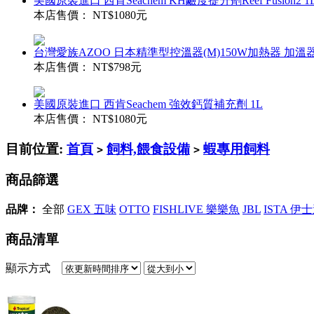
美國原裝進口 西肯Seachem KH鹼度提升劑Reef Fusion2 1
本店售價：
NT$1080元
台灣愛族AZOO 日本精準型控溫器(M)150W加熱器 加
本店售價：
NT$798元
美國原裝進口 西肯Seachem 強效鈣質補充劑 1L
本店售價：
NT$1080元
目前位置:
首頁
飼料,餵食設備
蝦專用飼料
>
>
商品篩選
品牌：
全部
GEX 五味
OTTO
FISHLIVE 樂樂魚
JBL
ISTA 伊
商品清單
顯示方式