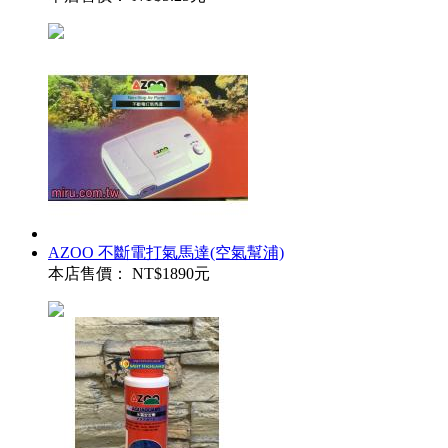
AZOO 不斷電打氣馬達(空氣幫浦)
本店售價：
NT$1890元