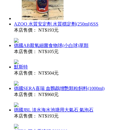
AZOO 水質安定劑 水質穩定劑(250ml)SSS
本店售價：
NT$193元
德國AB厭氧細菌食物球(小白球)單顆
本店售價：
NT$105元
默斯特
本店售價：
NT$504元
德國SERA喜瑞 血鸚鵡增艷顆粒飼料(1000ml)
本店售價：
NT$960元
德國JBL 淡水海水池塘用大氣石 氣泡石
本店售價：
NT$193元