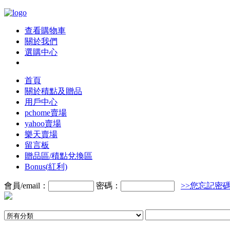
查看購物車
關於我們
選購中心
首頁
關於積點及贈品
用戶中心
pchome賣場
yahoo賣場
樂天賣場
留言板
贈品區/積點兌換區
Bonus(紅利)
會員/email：
密碼：
>>您忘記密