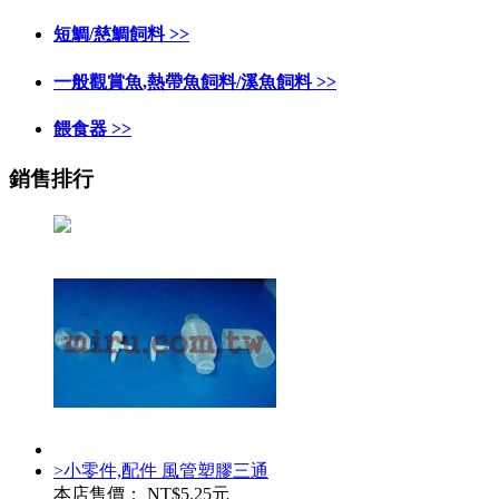
短鯛/慈鯛飼料 >>
一般觀賞魚,熱帶魚飼料/溪魚飼料 >>
餵食器 >>
銷售排行
>小零件,配件 風管塑膠三通
本店售價：
NT$5.25元