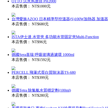
OTTO 沉水馬達頭 PH2000
本店售價：
NT$1000元
台灣愛族AZOO 日本精準型控溫器(S)100W加熱器 加溫
本店售價：
NT$680元
ISTA伊士達 水管夾 多功能水管固定夾Multi-Function
本店售價：
NT$96元
德國Sera喜瑞 呼吸玻璃過濾環 1000ml
本店售價：
NT$1592元
PERCELL 飛瀑式蛋白質除沫器TS-680
本店售價：
NT$399元
德國Tetra 除氯氨水質穩定劑(100ml)
本店售價：
NT$280元