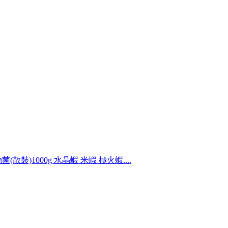
(散裝)1000g 水晶蝦 米蝦 極火蝦....