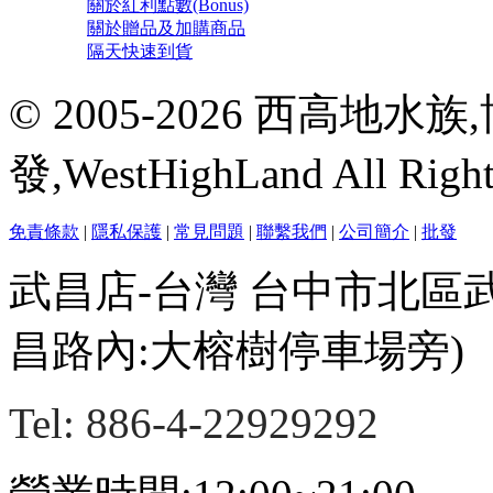
關於紅利點數(Bonus)
關於贈品及加購商品
隔天快速到貨
© 2005-2026 西高地
發,WestHighLand All Righ
免責條款
|
隱私保護
|
常見問題
|
聯繫我們
|
公司簡介
|
批發
武昌店-台灣 台中市北區
昌路內:大榕樹停車場旁)
Tel: 886-4-22929292