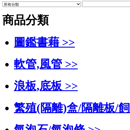
商品分類
圖鑑書藉 >>
軟管,風管 >>
浪板,底板 >>
繁殖(隔離)盒/隔離板/飼
氣泡石/氣泡條 >>