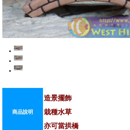
造景擺飾
栽種水草
商品說明
亦可當拱橋