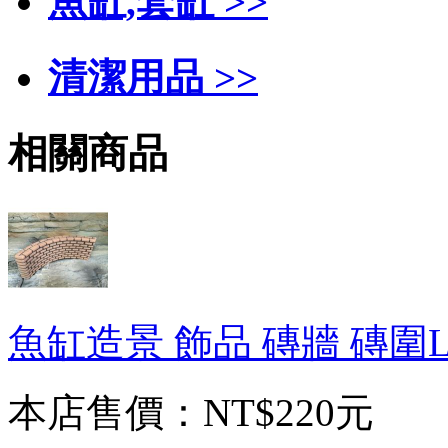
魚缸,套缸 >>
清潔用品 >>
相關商品
魚缸造景 飾品 磚牆 磚圍
本店售價：
NT$220元