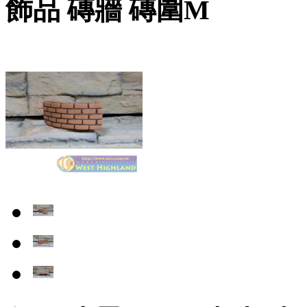
飾品 磚牆 磚圍M