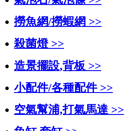
撈魚網/撈蝦網 >>
殺菌燈 >>
造景擺設,背板 >>
小配件/各種配件 >>
空氣幫浦,打氣馬達 >>