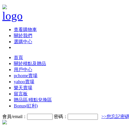
查看購物車
關於我們
選購中心
首頁
關於積點及贈品
用戶中心
pchome賣場
yahoo賣場
樂天賣場
留言板
贈品區/積點兌換區
Bonus(紅利)
會員/email：
密碼：
>>您忘記密