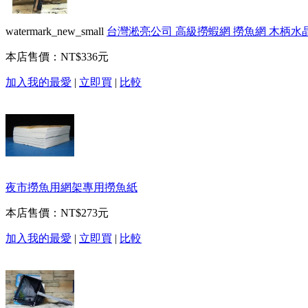
watermark_new_small
台灣淞亮公司 高級撈蝦網 撈魚網 木柄水晶蝦4
本店售價：
NT$336元
加入我的最愛
|
立即買
|
比較
夜市撈魚用網架專用撈魚紙
本店售價：
NT$273元
加入我的最愛
|
立即買
|
比較