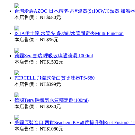
台灣愛族AZOO 日本精準型控溫器(S)100W加熱器 加溫
本店售價：
NT$680元
ISTA伊士達 水管夾 多功能水管固定夾Multi-Function
本店售價：
NT$96元
德國Sera喜瑞 呼吸玻璃過濾環 1000ml
本店售價：
NT$1592元
PERCELL 飛瀑式蛋白質除沫器TS-680
本店售價：
NT$399元
德國Tetra 除氯氨水質穩定劑(100ml)
本店售價：
NT$280元
美國原裝進口 西肯Seachem KH鹼度提升劑Reef Fusion2 1
本店售價：
NT$1080元