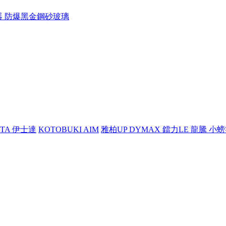
溫器 防爆黑金鋼砂玻璃
STA 伊士達
KOTOBUKI AIM
雅柏UP DYMAX 鐳力LE 龍騰 小