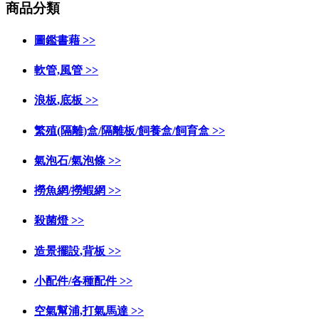
商品分類
圖鑑書藉 >>
軟管,風管 >>
浪板,底板 >>
繁殖(隔離)盒/隔離板/飼養盒/飼育盒 >>
氣泡石/氣泡條 >>
撈魚網/撈蝦網 >>
殺菌燈 >>
造景擺設,背板 >>
小配件/各種配件 >>
空氣幫浦,打氣馬達 >>