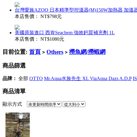
台灣愛族AZOO 日本精準型控溫器(M)150W加熱器 加
本店售價：
NT$798元
美國原裝進口 西肯Seachem 強效鈣質補充劑 1L
本店售價：
NT$1080元
目前位置:
首頁
Others
撈魚網/撈蝦網
>
>
商品篩選
品牌：
全部
OTTO
Mr.Aqua水族先生 XL ViaAqua Dazs A.D.P
I
商品清單
顯示方式