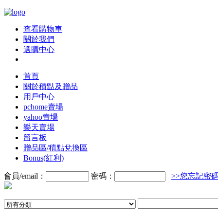
查看購物車
關於我們
選購中心
首頁
關於積點及贈品
用戶中心
pchome賣場
yahoo賣場
樂天賣場
留言板
贈品區/積點兌換區
Bonus(紅利)
會員/email：
密碼：
>>您忘記密