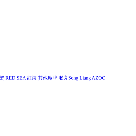
螃蟹
RED SEA 紅海
其他廠牌
淞亮Song Liang
AZOO