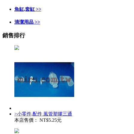
魚缸,套缸 >>
清潔用品 >>
銷售排行
>小零件,配件 風管塑膠三通
本店售價：
NT$5.25元