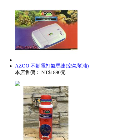
AZOO 不斷電打氣馬達(空氣幫浦)
本店售價：
NT$1890元