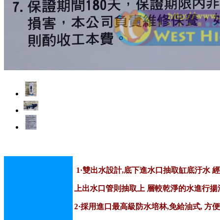
1·雙出水設計,底下進水口抽取缸底汙水 
上出水口管則抽取上 層較乾淨的水進行揚
2·採用進口最高級防水培林,免給油式, 方便