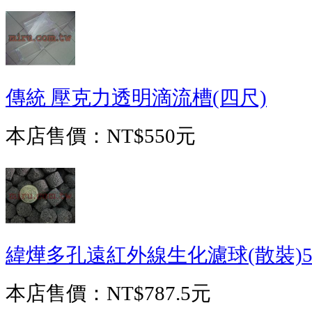
傳統 壓克力透明滴流槽(四尺)
本店售價：
NT$550元
緯燁多孔遠紅外線生化濾球(散裝)5
本店售價：
NT$787.5元