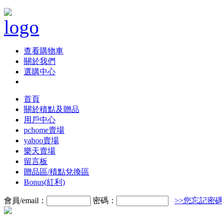
查看購物車
關於我們
選購中心
首頁
關於積點及贈品
用戶中心
pchome賣場
yahoo賣場
樂天賣場
留言板
贈品區/積點兌換區
Bonus(紅利)
會員/email：
密碼：
>>您忘記密