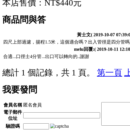
本店售價：
NT$440元
商品問與答
黃士文
( 2019-10-07 07:39:0
四尺上部過濾，揚程1.5米，這個適合嗎？出入管徑是四分管
melu回覆:
( 2019-10-11 12:10
合適...口徑士4分管...出口可以轉向的..謝謝
總計 1 個記錄，共 1 頁。
第一頁
我要發問
會員名稱
匿名會員
電子郵件
位址
驗證碼