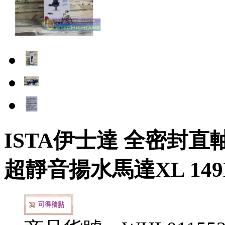
ISTA伊士達 全密封
超靜音揚水馬達XL 149L