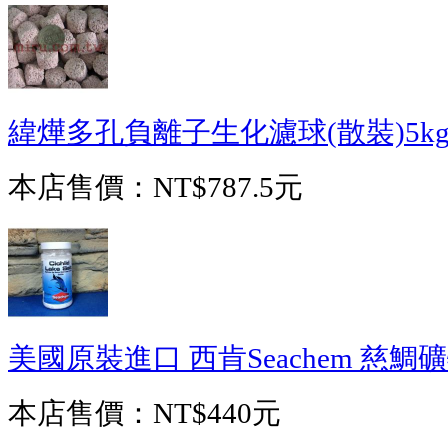
緯燁多孔負離子生化濾球(散裝)5k
本店售價：
NT$787.5元
美國原裝進口 西肯Seachem 慈鯛礦物
本店售價：
NT$440元