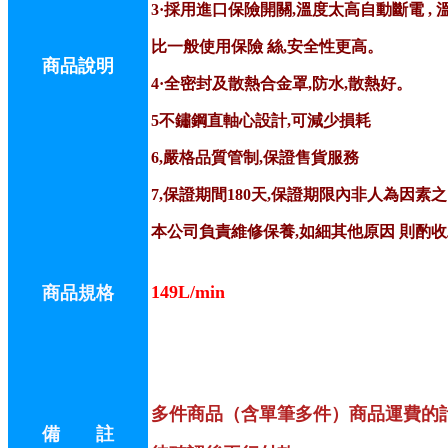
3·採用進口保險開關,溫度太高自動斷電 ,
比一般使用保險 絲,安全性更高。
商品說明
4·全密封及散熱合金罩,防水,散熱好。
5不鏽鋼直軸心設計,可減少損耗
6,嚴格品質管制,保證售貨服務
7,保證期間180天,保證期限內非人為因素之
本公司負責維修保養,如細其他原因 則酌
149L/min
商品規格
多件商品（含單筆多件）商品運費的
備 註