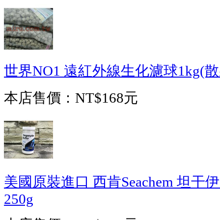
世界NO1 遠紅外線生化濾球1kg(散
本店售價：
NT$168元
美國原裝進口 西肯Seachem 坦
250g