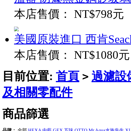
本店售價：
NT$798元
美國原裝進口 西肯Seac
本店售價：
NT$1080元
目前位置:
首頁
過濾設
>
及相關零配件
商品篩選
品牌：
全部
HEXA 中藍
GEX 五味
OTTO
Mr.Aqua水族先生 XL V