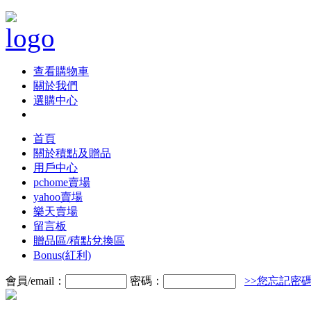
查看購物車
關於我們
選購中心
首頁
關於積點及贈品
用戶中心
pchome賣場
yahoo賣場
樂天賣場
留言板
贈品區/積點兌換區
Bonus(紅利)
會員/email：
密碼：
>>您忘記密