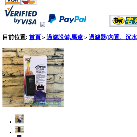
目前位置:
首頁
過濾設備,馬達
過濾器(內置、沉水
>
>