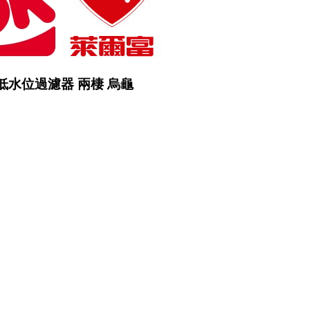
組 低水位過濾器 兩棲 烏龜