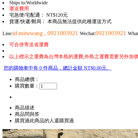
Ships to:Worldwide
運送費用
宅急便/宅配通： NT$120元
貨運/快遞/郵局： 本商品無法提供此種運送方式
id:miruwang , 0921003921
0921003921
Line:
Wechat:
Wha
可合併寄送省運費
以上標示之運費為台灣本島的運費,外島之運費需要另外加價
您的購物車中有 0 件商品，總計金額 NT$0.00元。
商品總價：
購買數量：
商品描述
商品問與答
購買過此商品的人還購買過