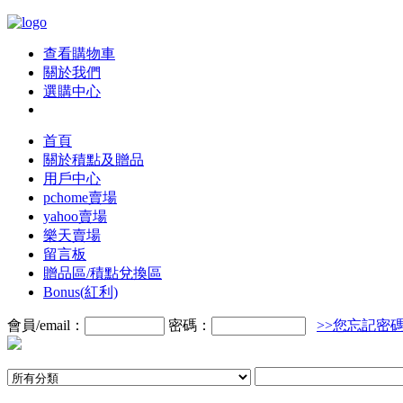
查看購物車
關於我們
選購中心
首頁
關於積點及贈品
用戶中心
pchome賣場
yahoo賣場
樂天賣場
留言板
贈品區/積點兌換區
Bonus(紅利)
會員/email：
密碼：
>>您忘記密