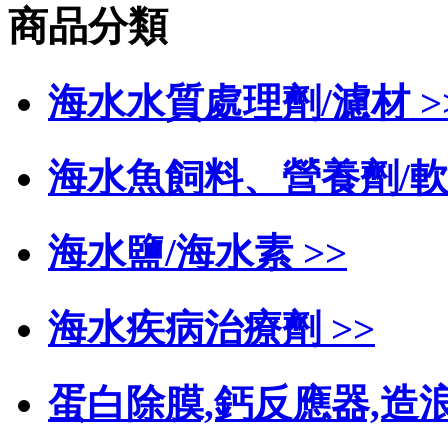
商品分類
海水水質處理劑/濾材 >
海水魚飼料、營養劑/軟
海水鹽/海水素 >>
海水疾病治療劑 >>
蛋白除膜,鈣反應器,造浪