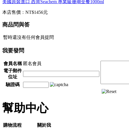
美國原裝進口 西肯Seachem 專業級珊瑚全餐1000ml
本店售價：
NT$1456元
商品問與答
暫時還沒有任何會員提問
我要發問
會員名稱
匿名會員
電子郵件
位址
驗證碼
幫助中心
購物流程
關於我