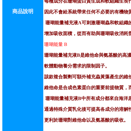
每種成分在珊瑚蛋白質生成和軟組織生長
商品說明
因此不會給系統帶來任何不必要的有機物
珊瑚能量補充液A可刺激珊瑚蟲和軟組織
增加吸收面積，從而有助與珊瑚吸收消耗
珊瑚能量 B
珊瑚能量補充液B是維他命與氨基酸的高
軟體動物養分需求的限制因子。
該款複合製劑可額外補充蟲黃藻產生的維
維他命是合成色素蛋白的重要前提物質，
珊瑚能量補充液B中所有成分都來自海洋
通過特殊介質乳化後可提高各成分的溶解
更利於珊瑚對維他命以及氨基酸的吸收。