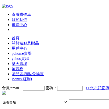
查看購物車
關於我們
選購中心
首頁
關於積點及贈品
用戶中心
pchome賣場
yahoo賣場
樂天賣場
留言板
贈品區/積點兌換區
Bonus(紅利)
會員/email：
密碼：
>>您忘記密