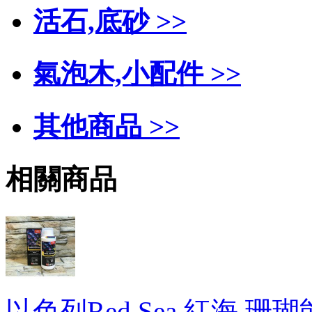
活石,底砂 >>
氣泡木,小配件 >>
其他商品 >>
相關商品
以色列Red Sea 紅海 珊瑚