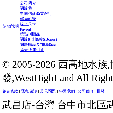
公司簡介
關於我
中國信託商業銀行
郵局帳號
線上刷卡
購物說明
Paypal
積點與贈品
關於紅利點數(Bonus)
關於贈品及加購商品
隔天快速到貨
© 2005-2026 西高地
發,WestHighLand All Righ
免責條款
|
隱私保護
|
常見問題
|
聯繫我們
|
公司簡介
|
批發
武昌店-台灣 台中市北區