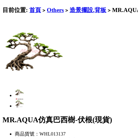
目前位置:
首頁
Others
造景擺設,背板
MR.AQ
>
>
>
MR.AQUA仿真巴西樹-伏根(現貨)
商品貨號：WHL013137