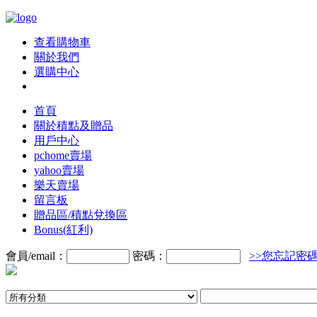
查看購物車
關於我們
選購中心
首頁
關於積點及贈品
用戶中心
pchome賣場
yahoo賣場
樂天賣場
留言板
贈品區/積點兌換區
Bonus(紅利)
會員/email：
密碼：
>>您忘記密