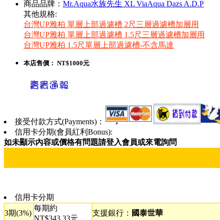
商品品牌：
Mr.Aqua水族先生 XL ViaAqua Dazs A.D.P
其他規格:
台灣UP雅柏 單層上部過濾槽 2尺三層過濾槽加層用
台灣UP雅柏 單層上部過濾槽 1.5尺三層過濾槽加層用
台灣UP雅柏 1.5尺單層上部過濾槽-不含馬達
本店售價：
NT$1000元
接受付款方式(Payments)：
信用卡分期(會員紅利Bonus):
如未顯示內容或價格有問題請登入會員或來電詢問
信用卡分期
每期約
3期(3%)
支援銀行：
國泰世華
NT$343.33元