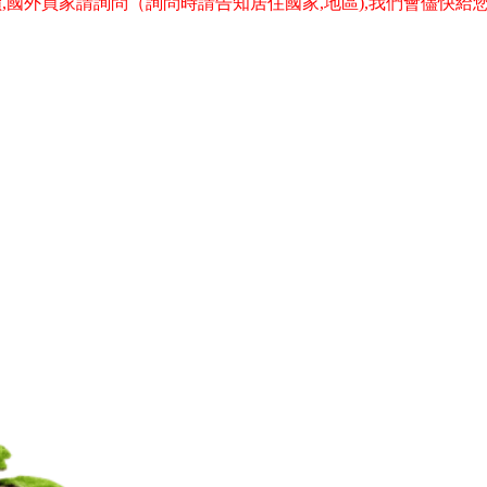
,國外買家請詢問（詢問時請告知居住國家,地區),我們會儘快給