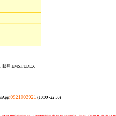
郵局,EMS,FEDEX
:0921003921
tsApp
(10:00~22:30)