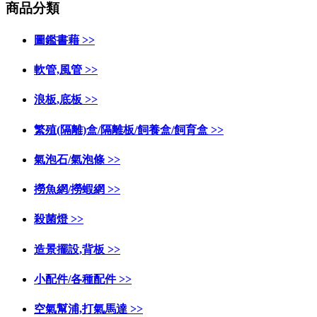
商品分類
圖鑑書藉 >>
軟管,風管 >>
浪板,底板 >>
繁殖(隔離)盒/隔離板/飼養盒/飼育盒 >>
氣泡石/氣泡條 >>
撈魚網/撈蝦網 >>
殺菌燈 >>
造景擺設,背板 >>
小配件/各種配件 >>
空氣幫浦,打氣馬達 >>