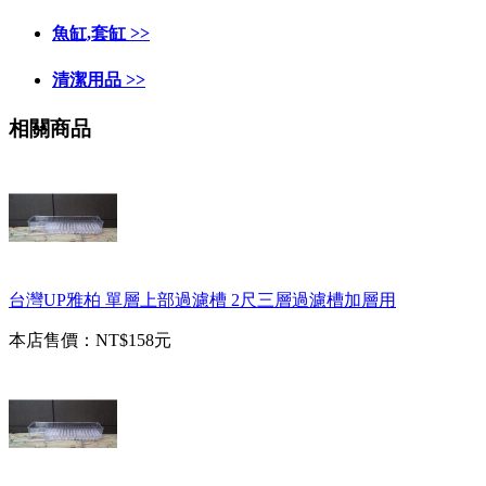
魚缸,套缸 >>
清潔用品 >>
相關商品
台灣UP雅柏 單層上部過濾槽 2尺三層過濾槽加層用
本店售價：
NT$158元