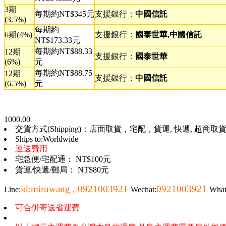
3期
每期約NT$345元
支援銀行：
中國信託
(3.5%)
每期約
6期(4%)
支援銀行：
國泰世華,中國信託
NT$173.33元
每期約NT$88.33
12期
支援銀行：
國泰世華
(6%)
元
每期約NT$88.75
12期
支援銀行：
中國信託
(6.5%)
元
1000.00
交貨方式(Shipping)：店面取貨，宅配，貨運, 快遞, 超商取貨, 
Ships to:Worldwide
運送費用
宅急便/宅配通： NT$100元
貨運/快遞/郵局： NT$80元
id:miruwang , 0921003921
0921003921
Line:
Wechat:
Wha
可合併寄送省運費