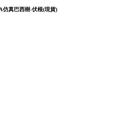
UA仿真巴西樹-伏根(現貨)