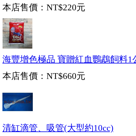
本店售價：
NT$220元
海豐增色極品 寶贈紅血鸚鵡飼料1
本店售價：
NT$660元
清缸滴管、吸管(大型約10cc)