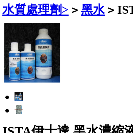
水質處理劑>
黑水
IS
>
>
ISTA伊士達 黑水濃縮液(