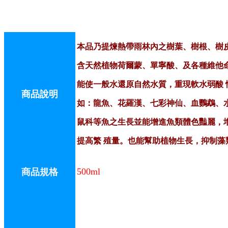
本品乃提煉熱帶雨林內之樹葉、樹根、樹
含天然植物荷爾蒙、單寧酸、及各種維他
能使一般水還原自然水質，重現軟水弱酸 
商品說明
如：龍魚、花羅漢、七彩神仙、血鸚鵡、
鼠科等魚之生長並能增進魚類體色豔麗，
提高繁 殖量。也能幫助植物生長，抑制藻
500ml
商品規格