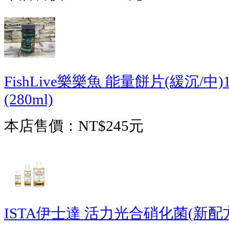
FishLive樂樂魚 能量餅片(緩沉/中
(280ml)
本店售價：
NT$245元
ISTA伊士達 活力光合硝化菌(新配方)(