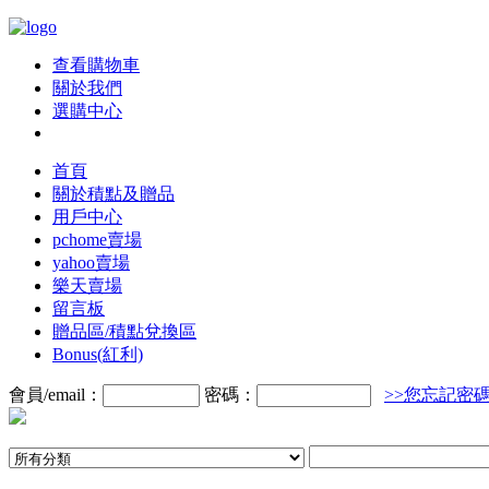
查看購物車
關於我們
選購中心
首頁
關於積點及贈品
用戶中心
pchome賣場
yahoo賣場
樂天賣場
留言板
贈品區/積點兌換區
Bonus(紅利)
會員/email：
密碼：
>>您忘記密