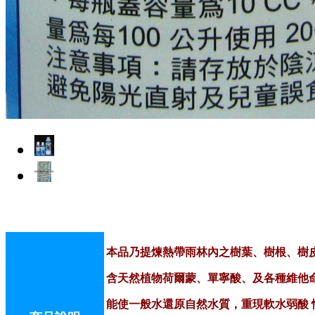
本品乃提煉熱帶雨林內之樹葉、樹根、樹
含天然植物荷爾蒙、單寧酸、及各種維他
能使一般水還原自然水質，重現軟水弱酸 