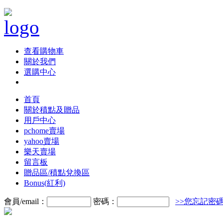
查看購物車
關於我們
選購中心
首頁
關於積點及贈品
用戶中心
pchome賣場
yahoo賣場
樂天賣場
留言板
贈品區/積點兌換區
Bonus(紅利)
會員/email：
密碼：
>>您忘記密