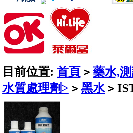
目前位置:
首頁
藥水,
>
水質處理劑>
黑水
IS
>
>