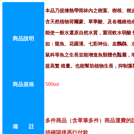
本品乃提煉熱帶雨林內之樹葉、樹根、樹
含天然植物荷爾蒙、單寧酸、及各種維他
能使一般水還原自然水質，重現軟水弱酸 
商品說明
如：龍魚、花羅漢、七彩神仙、血鸚鵡、
鼠科等魚之生長並能增進魚類體色豔麗，
提高繁 殖量。也能幫助植物生長，抑制藻
500ml
商品規格
多件商品（含單筆多件）商品運費的
備 註
待確認後再行付款