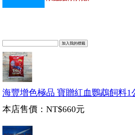
海豐增色極品 寶贈紅血鸚鵡飼料1
本店售價：
NT$660元