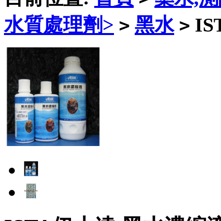
水質處理劑>
黑水
IS
>
>