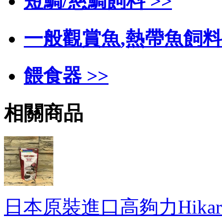
短鯛/慈鯛飼料 >>
一般觀賞魚,熱帶魚飼料/
餵食器 >>
相關商品
日本原裝進口高夠力Hikari Ma