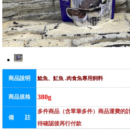
商品說明
鯰魚、魟魚 .肉食魚專用飼料
380g
商品規格
多件商品（含單筆多件）商品運費的
備 註
待確認後再行付款