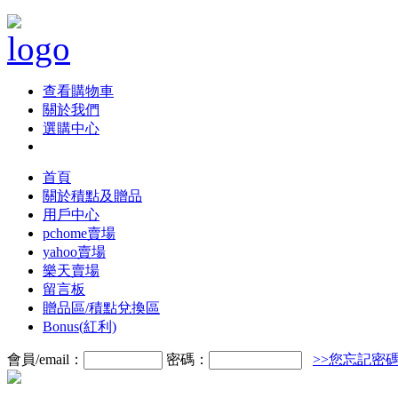
查看購物車
關於我們
選購中心
首頁
關於積點及贈品
用戶中心
pchome賣場
yahoo賣場
樂天賣場
留言板
贈品區/積點兌換區
Bonus(紅利)
會員/email：
密碼：
>>您忘記密