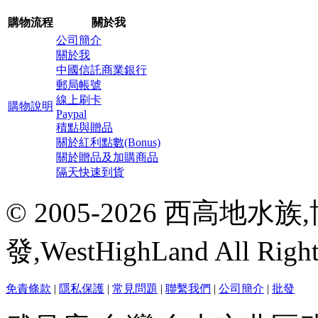
購物流程
關於我
公司簡介
關於我
中國信託商業銀行
郵局帳號
線上刷卡
購物說明
Paypal
積點與贈品
關於紅利點數(Bonus)
關於贈品及加購商品
隔天快速到貨
© 2005-2026 西高地
發,WestHighLand All Righ
免責條款
|
隱私保護
|
常見問題
|
聯繫我們
|
公司簡介
|
批發