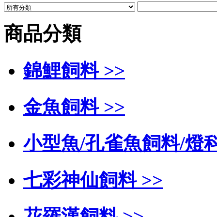
商品分類
錦鯉飼料 >>
金魚飼料 >>
小型魚/孔雀魚飼料/燈科
七彩神仙飼料 >>
花羅漢飼料 >>