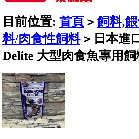
目前位置:
首頁
飼料,
>
料/肉食性飼料
日本進口高夠
>
Delite 大型肉食魚專用飼料