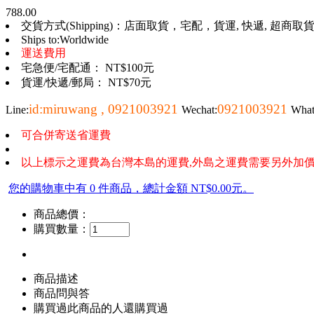
788.00
交貨方式(Shipping)：店面取貨，宅配，貨運, 快遞, 超商取貨, 
Ships to:Worldwide
運送費用
宅急便/宅配通： NT$100元
貨運/快遞/郵局： NT$70元
id:miruwang , 0921003921
0921003921
Line:
Wechat:
Wha
可合併寄送省運費
以上標示之運費為台灣本島的運費,外島之運費需要另外加價
您的購物車中有 0 件商品，總計金額 NT$0.00元。
商品總價：
購買數量：
商品描述
商品問與答
購買過此商品的人還購買過