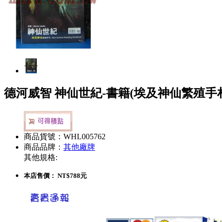
德河威智 神仙世紀-書籍(埃及神仙繁殖手
商品貨號：WHL005762
商品品牌：
其他廠牌
其他規格:
本店售價：
NT$788元