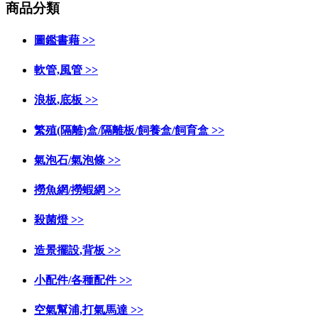
商品分類
圖鑑書藉 >>
軟管,風管 >>
浪板,底板 >>
繁殖(隔離)盒/隔離板/飼養盒/飼育盒 >>
氣泡石/氣泡條 >>
撈魚網/撈蝦網 >>
殺菌燈 >>
造景擺設,背板 >>
小配件/各種配件 >>
空氣幫浦,打氣馬達 >>