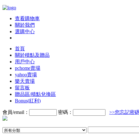
查看購物車
關於我們
選購中心
首頁
關於積點及贈品
用戶中心
pchome賣場
yahoo賣場
樂天賣場
留言板
贈品區/積點兌換區
Bonus(紅利)
會員/email：
密碼：
>>您忘記密