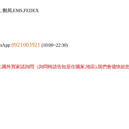
郵局,EMS,FEDEX
:0921003921
tsApp
(10:00~22:30)
,國外買家請詢問（詢問時請告知居住國家,地區),我們會儘快給