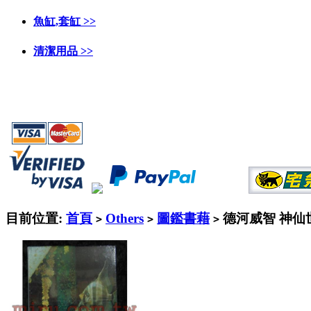
魚缸,套缸 >>
清潔用品 >>
目前位置:
首頁
Others
圖鑑書藉
德河威智 神仙
>
>
>