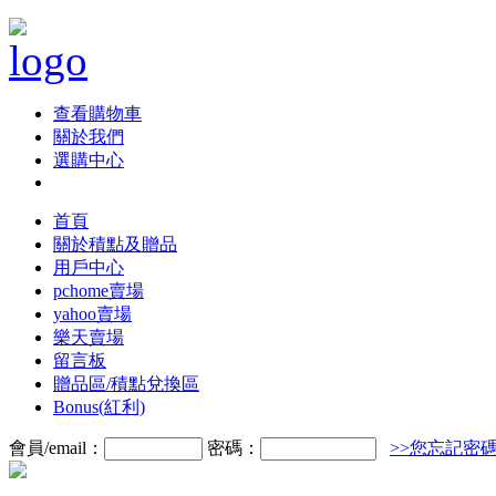
查看購物車
關於我們
選購中心
首頁
關於積點及贈品
用戶中心
pchome賣場
yahoo賣場
樂天賣場
留言板
贈品區/積點兌換區
Bonus(紅利)
會員/email：
密碼：
>>您忘記密