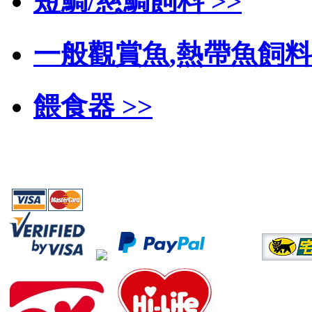
短鯛/慈鯛飼料 >>
一般觀賞魚,熱帶魚飼料/
餵食器 >>