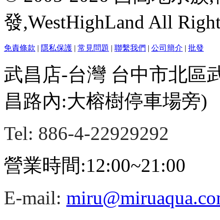
發,WestHighLand All Righ
免責條款
|
隱私保護
|
常見問題
|
聯繫我們
|
公司簡介
|
批發
武昌店-台灣 台中市北區
昌路內:大榕樹停車場旁)
Tel: 886-4-22929292
營業時間:12:00~21:00
E-mail:
miru@miruaqua.c