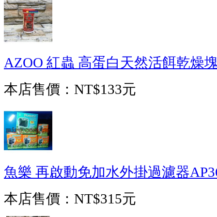
AZOO 紅蟲 高蛋白天然活餌乾燥塊狀飼
本店售價：
NT$133元
魚樂 再啟動免加水外掛過濾器AP3
本店售價：
NT$315元