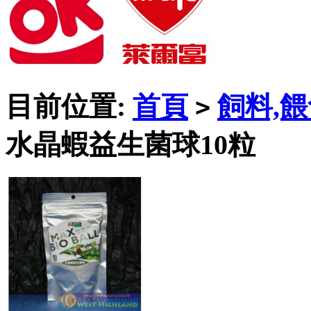
目前位置:
首頁
飼料,
>
水晶蝦益生菌球10粒