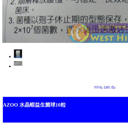
AZOO
水晶蝦益生菌球10粒