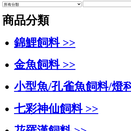
商品分類
錦鯉飼料 >>
金魚飼料 >>
小型魚/孔雀魚飼料/燈科
七彩神仙飼料 >>
花羅漢飼料 >>