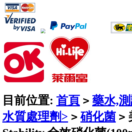
目前位置:
首頁
藥水,
>
水質處理劑>
硝化菌
>
>