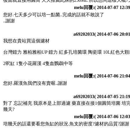
後面就直接用圓筒 大大推薦此牌的250ML 所以想問這樣大概
melu回覆:
( 2014-07-07 12:39
您好.七天多少可以培一點菌..完成的話就不敢說了
..謝謝
a69202033
( 2014-07-06 20:01
我想在貴站買這個濾材
台灣鐳力 雅柏雅柏UP 鐳力 紅多孔培菌環 陶瓷環 10L紅色大顆
2呎缸 1隻小花羅漢 4隻血鸚鵡中等
melu回覆:
( 2014-07-06 21:04
您好.羅漢魚我們沒有賣喔..謝謝
a69202033
( 2014-07-05 21:19
對了 忘記補充 我原本是上部過濾 藥直接在接1個圓筒培菌 
幾天?
melu回覆:
( 2014-07-06 12:03
培幾天的話還要看您魚缸的狀況.魚支的密度?濾材的品質?謝謝