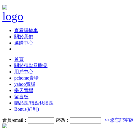
查看購物車
關於我們
選購中心
首頁
關於積點及贈品
用戶中心
pchome賣場
yahoo賣場
樂天賣場
留言板
贈品區/積點兌換區
Bonus(紅利)
會員/email：
密碼：
>>您忘記密