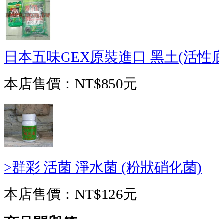
日本五味GEX原裝進口 黑土(活性
本店售價：
NT$850元
>群彩 活菌 淨水菌 (粉狀硝化菌)
本店售價：
NT$126元