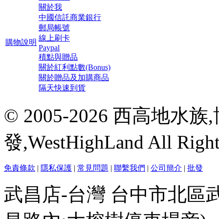
關於我
中國信託商業銀行
郵局帳號
線上刷卡
購物說明
Paypal
積點與贈品
關於紅利點數(Bonus)
關於贈品及加購商品
隔天快速到貨
© 2005-2026 西高地
發,WestHighLand All Righ
免責條款
|
隱私保護
|
常見問題
|
聯繫我們
|
公司簡介
|
批發
武昌店-台灣 台中市北區