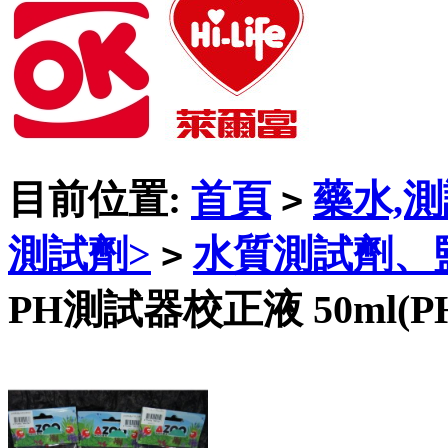
目前位置:
首頁
藥水,
>
測試劑>
水質測試劑、
>
PH測試器校正液 50ml(PH