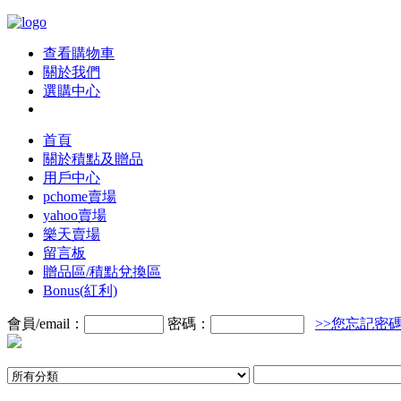
查看購物車
關於我們
選購中心
首頁
關於積點及贈品
用戶中心
pchome賣場
yahoo賣場
樂天賣場
留言板
贈品區/積點兌換區
Bonus(紅利)
會員/email：
密碼：
>>您忘記密