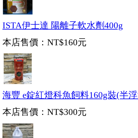
ISTA伊士達 陽離子軟水劑400g
本店售價：
NT$160元
海豐 e錠紅燈科魚飼料160g裝(半
本店售價：
NT$300元