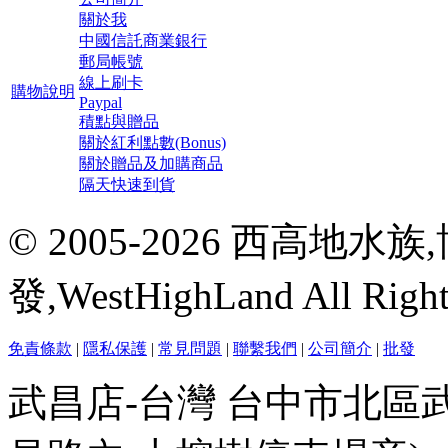
關於我
中國信託商業銀行
郵局帳號
線上刷卡
購物說明
Paypal
積點與贈品
關於紅利點數(Bonus)
關於贈品及加購商品
隔天快速到貨
© 2005-2026 西高地
發,WestHighLand All Righ
免責條款
|
隱私保護
|
常見問題
|
聯繫我們
|
公司簡介
|
批發
武昌店-台灣 台中市北區