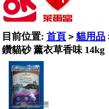
目前位置:
首頁
貓用品
>
鑽貓砂 薰衣草香味 14kg