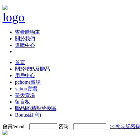
查看購物車
關於我們
選購中心
首頁
關於積點及贈品
用戶中心
pchome賣場
yahoo賣場
樂天賣場
留言板
贈品區/積點兌換區
Bonus(紅利)
會員/email：
密碼：
>>您忘記密