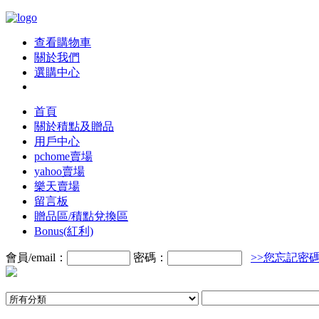
查看購物車
關於我們
選購中心
首頁
關於積點及贈品
用戶中心
pchome賣場
yahoo賣場
樂天賣場
留言板
贈品區/積點兌換區
Bonus(紅利)
會員/email：
密碼：
>>您忘記密