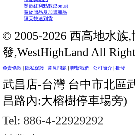
關於紅利點數(Bonus)
關於贈品及加購商品
隔天快速到貨
© 2005-2026 西高地
發,WestHighLand All Righ
免責條款
|
隱私保護
|
常見問題
|
聯繫我們
|
公司簡介
|
批發
武昌店-台灣 台中市北區
昌路內:大榕樹停車場旁)
Tel: 886-4-22929292