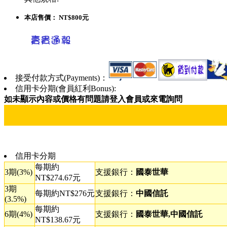
本店售價：
NT$800元
接受付款方式(Payments)：
信用卡分期(會員紅利Bonus):
如未顯示內容或價格有問題請登入會員或來電詢問
信用卡分期
每期約
3期(3%)
支援銀行：
國泰世華
NT$274.67元
3期
每期約NT$276元
支援銀行：
中國信託
(3.5%)
每期約
6期(4%)
支援銀行：
國泰世華,中國信託
NT$138.67元