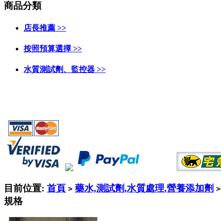
商品分類
店長推薦 >>
按照預算選擇 >>
水質測試劑、監控器 >>
目前位置:
首頁
藥水,測試劑,水質處理,營養添加劑
>
>
規格