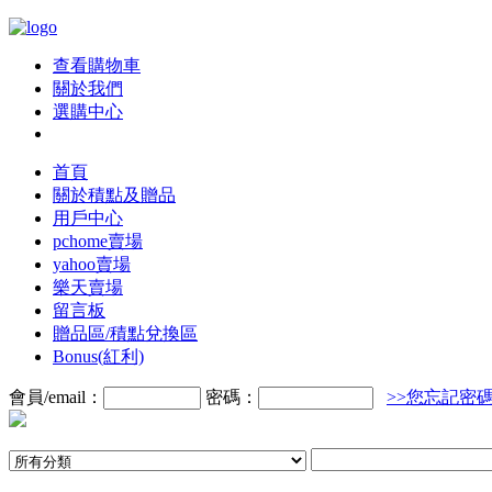
查看購物車
關於我們
選購中心
首頁
關於積點及贈品
用戶中心
pchome賣場
yahoo賣場
樂天賣場
留言板
贈品區/積點兌換區
Bonus(紅利)
會員/email：
密碼：
>>您忘記密