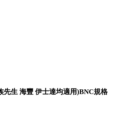
柏.水族先生 海豐 伊士達均適用)BNC規格