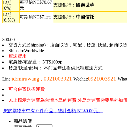
每期約NT$70.67
12期
支援銀行：
國泰世華
(6%)
元
12期
每期約NT$71元
支援銀行：
中國信託
(6.5%)
800.00
交貨方式(Shipping)：店面取貨，宅配，貨運, 快遞, 超商取貨, 
Ships to:Worldwide
運送費用
宅急便/宅配通： NT$100元
貨運/快遞/郵局： 本商品無法提供此種運送方式
id:miruwang , 0921003921
0921003921
Line:
Wechat:
Wha
可合併寄送省運費
以上標示之運費為台灣本島的運費,外島之運費需要另外加價
您的購物車中有 0 件商品，總計金額 NT$0.00元。
商品總價：