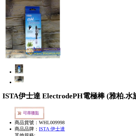
ISTA伊士達 ElectrodePH電極棒 (雅
商品貨號：WHL009998
商品品牌：
ISTA 伊士達
其他規格: