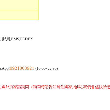
郵局,EMS,FEDEX
:0921003921
tsApp
(10:00~22:30)
,國外買家請詢問（詢問時請告知居住國家,地區),我們會儘快給