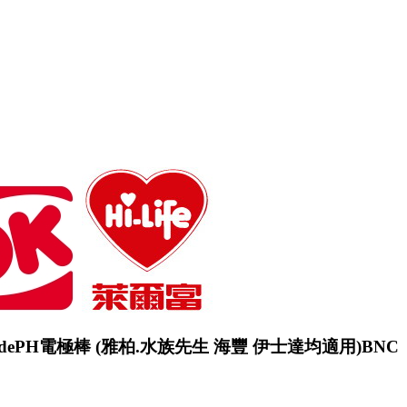
trodePH電極棒 (雅柏.水族先生 海豐 伊士達均適用)BNC