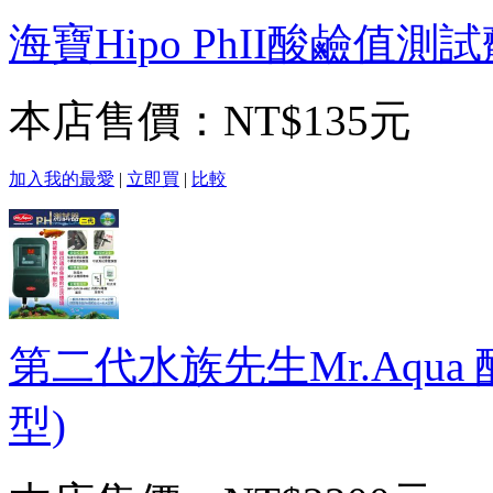
海寶Hipo PhII酸鹼值測試劑(
本店售價：
NT$135元
加入我的最愛
|
立即買
|
比較
第二代水族先生Mr.Aqu
型)