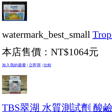
watermark_best_small
Tro
本店售價：
NT$1064元
加入我的最愛
|
立即買
|
比較
TBS翠湖 水質測試劑 酸鹼值(P