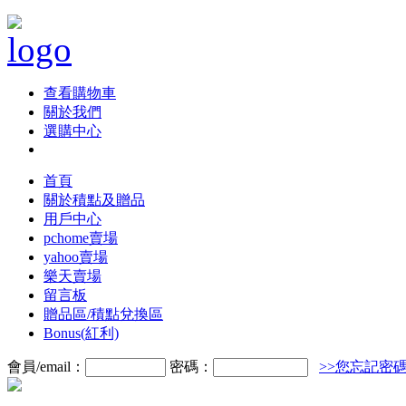
查看購物車
關於我們
選購中心
首頁
關於積點及贈品
用戶中心
pchome賣場
yahoo賣場
樂天賣場
留言板
贈品區/積點兌換區
Bonus(紅利)
會員/email：
密碼：
>>您忘記密