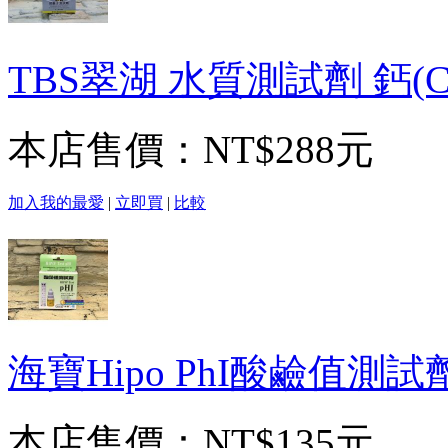
TBS翠湖 水質測試劑 鈣(C
本店售價：
NT$288元
加入我的最愛
|
立即買
|
比較
海寶Hipo PhI酸鹼值測試劑(4
本店售價：
NT$135元