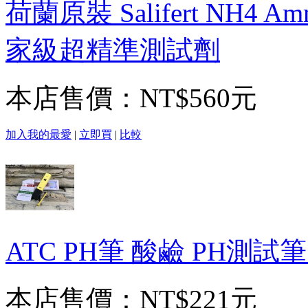
荷蘭原裝 Salifert NH
家級超精準測試劑
本店售價：
NT$560元
加入我的最愛
|
立即買
|
比較
ATC PH筆 酸鹼 PH測試
本店售價：
NT$221元