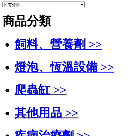
商品分類
飼料、營養劑 >>
燈泡、恆溫設備 >>
爬蟲缸 >>
其他用品 >>
疾病治療劑 >>