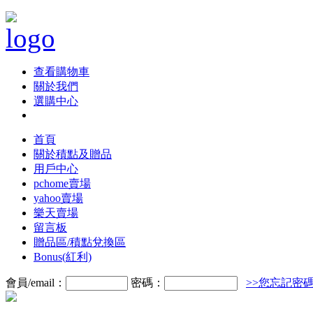
查看購物車
關於我們
選購中心
首頁
關於積點及贈品
用戶中心
pchome賣場
yahoo賣場
樂天賣場
留言板
贈品區/積點兌換區
Bonus(紅利)
會員/email：
密碼：
>>您忘記密