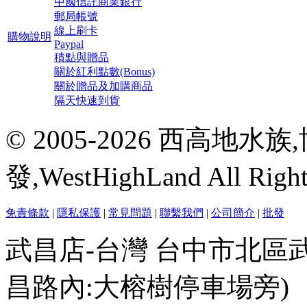
中國信託商業銀行
郵局帳號
線上刷卡
購物說明
Paypal
積點與贈品
關於紅利點數(Bonus)
關於贈品及加購商品
隔天快速到貨
© 2005-2026 西高地
發,WestHighLand All Righ
免責條款
|
隱私保護
|
常見問題
|
聯繫我們
|
公司簡介
|
批發
武昌店-台灣 台中市北區
昌路內:大榕樹停車場旁)