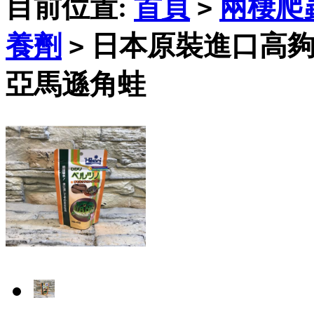
目前位置:
首頁
兩棲爬
>
養劑
日本原裝進口高夠力
>
亞馬遜角蛙