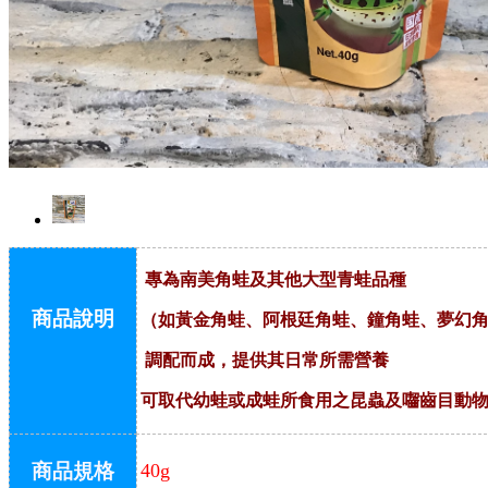
專為南美角蛙及其他大型青蛙品種
商品說明
（如黃金角蛙、阿根廷角蛙、
鐘角蛙、夢幻
調配而成，提供其日常所需營養
可取代幼蛙或成蛙所食用之昆蟲及囓齒目動
商品規格
40g