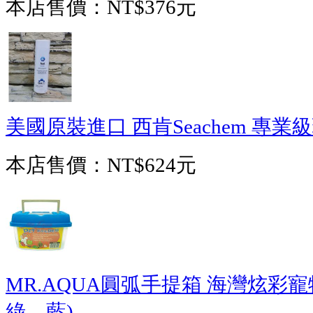
本店售價：
NT$376元
美國原裝進口 西肯Seachem 專業級
本店售價：
NT$624元
MR.AQUA圓弧手提箱 海灣炫彩寵
綠、藍)