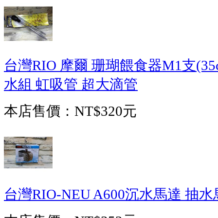
台灣RIO 摩爾 珊瑚餵食器M1支(35c
水組 虹吸管 超大滴管
本店售價：
NT$320元
台灣RIO-NEU A600沉水馬達 抽