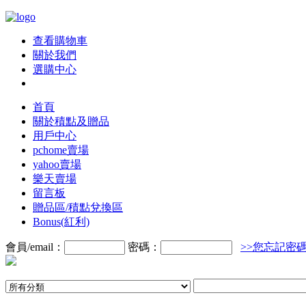
查看購物車
關於我們
選購中心
首頁
關於積點及贈品
用戶中心
pchome賣場
yahoo賣場
樂天賣場
留言板
贈品區/積點兌換區
Bonus(紅利)
會員/email：
密碼：
>>您忘記密