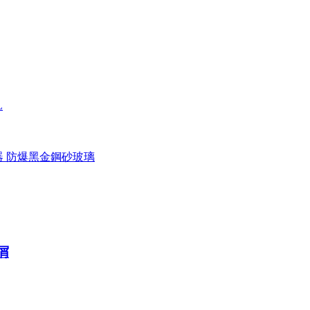
L
溫器 防爆黑金鋼砂玻璃
屑