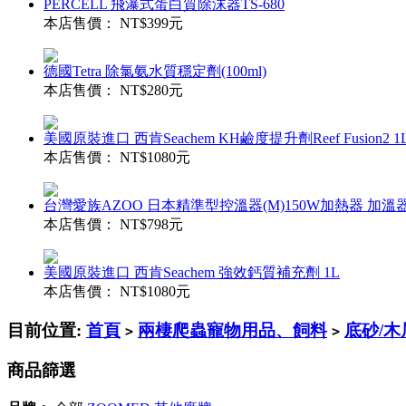
PERCELL 飛瀑式蛋白質除沫器TS-680
本店售價：
NT$399元
德國Tetra 除氯氨水質穩定劑(100ml)
本店售價：
NT$280元
美國原裝進口 西肯Seachem KH鹼度提升劑Reef Fusion2 1
本店售價：
NT$1080元
台灣愛族AZOO 日本精準型控溫器(M)150W加熱器 加
本店售價：
NT$798元
美國原裝進口 西肯Seachem 強效鈣質補充劑 1L
本店售價：
NT$1080元
目前位置:
首頁
兩棲爬蟲寵物用品、飼料
底砂/木
>
>
商品篩選