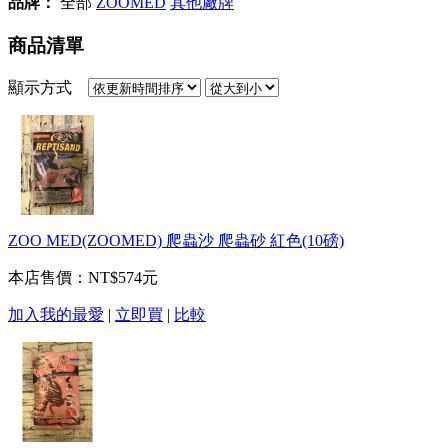
品牌：
全部
ZOOMED
其他廠牌
商品清單
顯示方式
ZOO MED(ZOOMED) 爬蟲沙 爬蟲砂 紅色(10磅)
本店售價：
NT$574元
加入我的最愛
|
立即買
|
比較