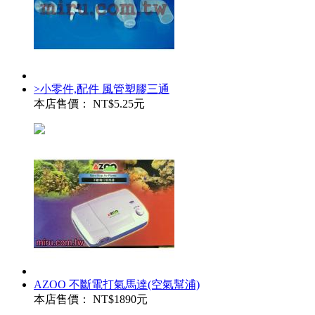
>小零件,配件 風管塑膠三通
本店售價：
NT$5.25元
AZOO 不斷電打氣馬達(空氣幫浦)
本店售價：
NT$1890元