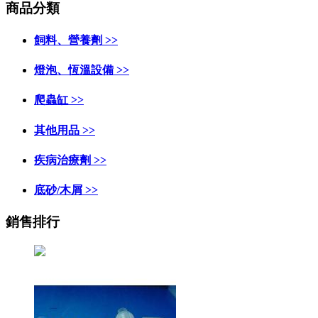
商品分類
飼料、營養劑 >>
燈泡、恆溫設備 >>
爬蟲缸 >>
其他用品 >>
疾病治療劑 >>
底砂/木屑 >>
銷售排行