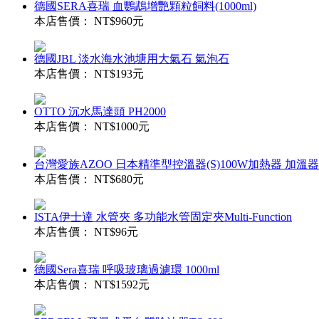
德國SERA喜瑞 血鸚鵡增艷顆粒飼料(1000ml)
本店售價：
NT$960元
德國JBL 淡水海水池塘用大氣石 氣泡石
本店售價：
NT$193元
OTTO 沉水馬達頭 PH2000
本店售價：
NT$1000元
台灣愛族AZOO 日本精準型控溫器(S)100W加熱器 加溫
本店售價：
NT$680元
ISTA伊士達 水管夾 多功能水管固定夾Multi-Function
本店售價：
NT$96元
德國Sera喜瑞 呼吸玻璃過濾環 1000ml
本店售價：
NT$1592元