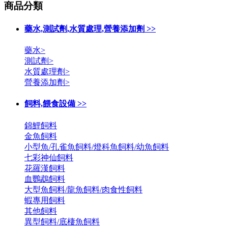
商品分類
藥水,測試劑,水質處理,營養添加劑 >>
藥水>
測試劑>
水質處理劑>
營養添加劑>
飼料,餵食設備 >>
錦鯉飼料
金魚飼料
小型魚/孔雀魚飼料/燈科魚飼料/幼魚飼料
七彩神仙飼料
花羅漢飼料
血鸚鵡飼料
大型魚飼料/龍魚飼料/肉食性飼料
蝦專用飼料
其他飼料
異型飼料/底棲魚飼料