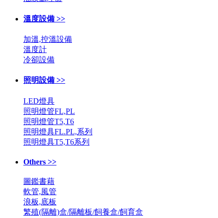
溫度設備 >>
加溫,控溫設備
溫度計
冷卻設備
照明設備 >>
LED燈具
照明燈管FL,PL
照明燈管T5,T6
照明燈具FL.PL,系列
照明燈具T5,T6系列
Others >>
圖鑑書藉
軟管,風管
浪板,底板
繁殖(隔離)盒/隔離板/飼養盒/飼育盒