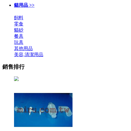
貓用品 >>
飼料
零食
貓砂
餐具
玩具
其他用品
美容,清潔用品
銷售排行