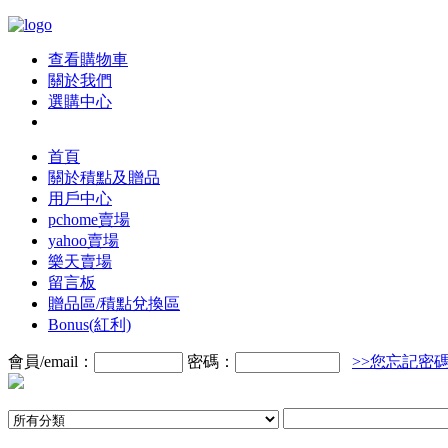
查看購物車
關於我們
選購中心
首頁
關於積點及贈品
用戶中心
pchome賣場
yahoo賣場
樂天賣場
留言板
贈品區/積點兌換區
Bonus(紅利)
會員/email：
密碼：
>>您忘記密