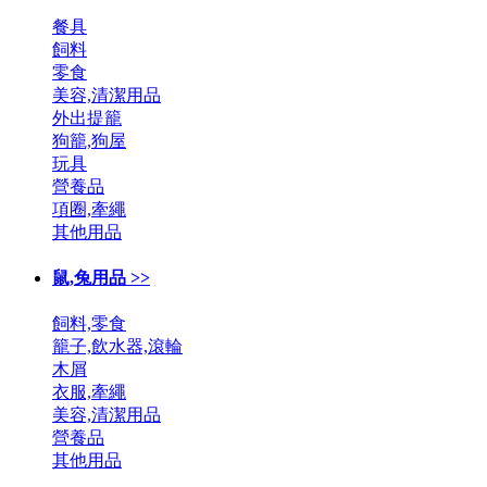
餐具
飼料
零食
美容,清潔用品
外出提籠
狗籠,狗屋
玩具
營養品
項圈,牽繩
其他用品
鼠,兔用品 >>
飼料,零食
籠子,飲水器,滾輪
木屑
衣服,牽繩
美容,清潔用品
營養品
其他用品