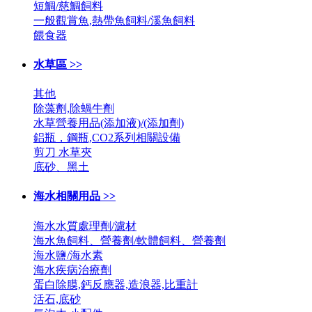
短鯛/慈鯛飼料
一般觀賞魚,熱帶魚飼料/溪魚飼料
餵食器
水草區 >>
其他
除藻劑,除蝸牛劑
水草營養用品(添加液)/(添加劑)
鋁瓶，鋼瓶,CO2系列相關設備
剪刀 水草夾
底砂、黑土
海水相關用品 >>
海水水質處理劑/濾材
海水魚飼料、營養劑/軟體飼料、營養劑
海水鹽/海水素
海水疾病治療劑
蛋白除膜,鈣反應器,造浪器,比重計
活石,底砂