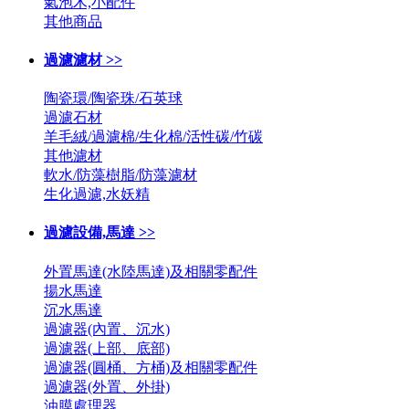
氣泡木,小配件
其他商品
過濾濾材 >>
陶瓷環/陶瓷珠/石英球
過濾石材
羊毛絨/過濾棉/生化棉/活性碳/竹碳
其他濾材
軟水/防藻樹脂/防藻濾材
生化過濾,水妖精
過濾設備,馬達 >>
外置馬達(水陸馬達)及相關零配件
揚水馬達
沉水馬達
過濾器(內置、沉水)
過濾器(上部、底部)
過濾器(圓桶、方桶)及相關零配件
過濾器(外置、外掛)
油膜處理器