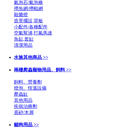
氣泡石/氣泡條
撈魚網/撈蝦網
殺菌燈
造景擺設,背板
小配件/各種配件
空氣幫浦,打氣馬達
魚缸,套缸
清潔用品
水族其他商品 >>
兩棲爬蟲寵物用品、飼料 >>
飼料、營養劑
燈泡、恆溫設備
爬蟲缸
其他用品
疾病治療劑
底砂/木屑
貓狗用品 >>