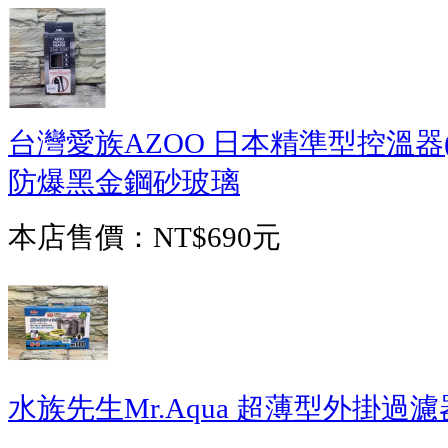
台灣愛族AZOO 日本精準型控溫器(
防爆黑金鋼砂玻璃
本店售價：
NT$690元
水族先生Mr.Aqua 超薄型外掛過濾器6