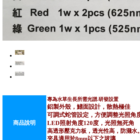
專為水草生長所需光譜.研發設置
鋁製外殼，鰭面設計，散熱極佳
可調式蛇管設定，方便調整光照角
商品說明
LED照射角度120度，光照無死角
高透形壓克力板，透光性高，防濺水
夾具適用於8mm以下之玻璃