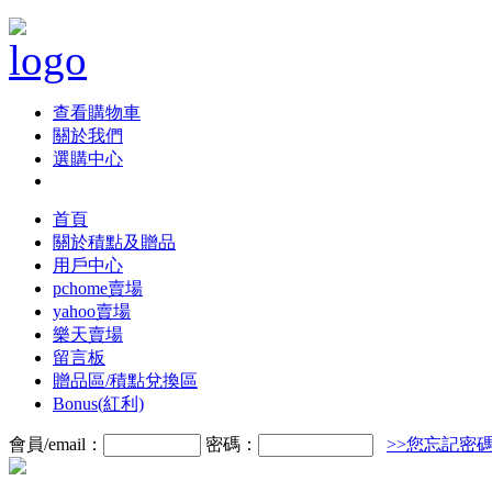
查看購物車
關於我們
選購中心
首頁
關於積點及贈品
用戶中心
pchome賣場
yahoo賣場
樂天賣場
留言板
贈品區/積點兌換區
Bonus(紅利)
會員/email：
密碼：
>>您忘記密