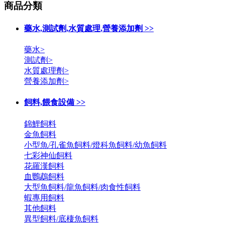
商品分類
藥水,測試劑,水質處理,營養添加劑 >>
藥水>
測試劑>
水質處理劑>
營養添加劑>
飼料,餵食設備 >>
錦鯉飼料
金魚飼料
小型魚/孔雀魚飼料/燈科魚飼料/幼魚飼料
七彩神仙飼料
花羅漢飼料
血鸚鵡飼料
大型魚飼料/龍魚飼料/肉食性飼料
蝦專用飼料
其他飼料
異型飼料/底棲魚飼料