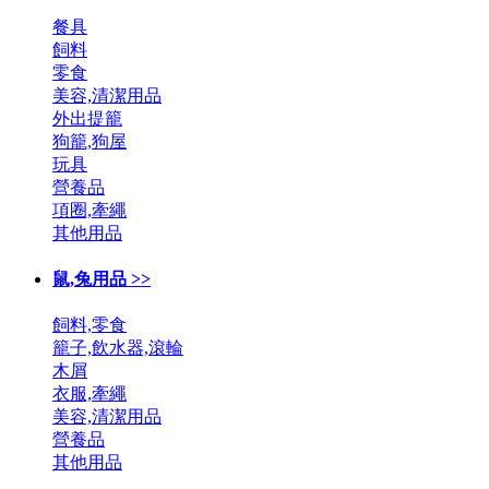
餐具
飼料
零食
美容,清潔用品
外出提籠
狗籠,狗屋
玩具
營養品
項圈,牽繩
其他用品
鼠,兔用品 >>
飼料,零食
籠子,飲水器,滾輪
木屑
衣服,牽繩
美容,清潔用品
營養品
其他用品