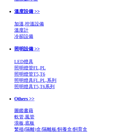
溫度設備 >>
加溫,控溫設備
溫度計
冷卻設備
照明設備 >>
LED燈具
照明燈管FL,PL
照明燈管T5,T6
照明燈具FL.PL,系列
照明燈具T5,T6系列
Others >>
圖鑑書藉
軟管,風管
浪板,底板
繁殖(隔離)盒/隔離板/飼養盒/飼育盒