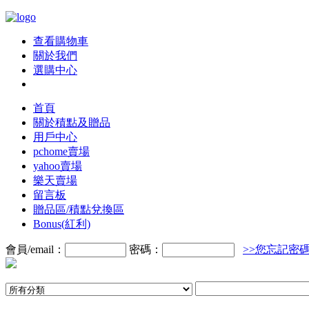
查看購物車
關於我們
選購中心
首頁
關於積點及贈品
用戶中心
pchome賣場
yahoo賣場
樂天賣場
留言板
贈品區/積點兌換區
Bonus(紅利)
會員/email：
密碼：
>>您忘記密