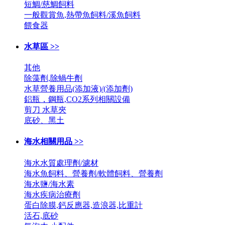
短鯛/慈鯛飼料
一般觀賞魚,熱帶魚飼料/溪魚飼料
餵食器
水草區 >>
其他
除藻劑,除蝸牛劑
水草營養用品(添加液)/(添加劑)
鋁瓶，鋼瓶,CO2系列相關設備
剪刀 水草夾
底砂、黑土
海水相關用品 >>
海水水質處理劑/濾材
海水魚飼料、營養劑/軟體飼料、營養劑
海水鹽/海水素
海水疾病治療劑
蛋白除膜,鈣反應器,造浪器,比重計
活石,底砂