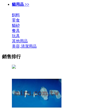
貓用品 >>
飼料
零食
貓砂
餐具
玩具
其他用品
美容,清潔用品
銷售排行