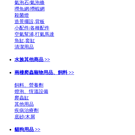
氣泡石/氣泡條
撈魚網/撈蝦網
殺菌燈
造景擺設,背板
小配件/各種配件
空氣幫浦,打氣馬達
魚缸,套缸
清潔用品
水族其他商品 >>
兩棲爬蟲寵物用品、飼料 >>
飼料、營養劑
燈泡、恆溫設備
爬蟲缸
其他用品
疾病治療劑
底砂/木屑
貓狗用品 >>