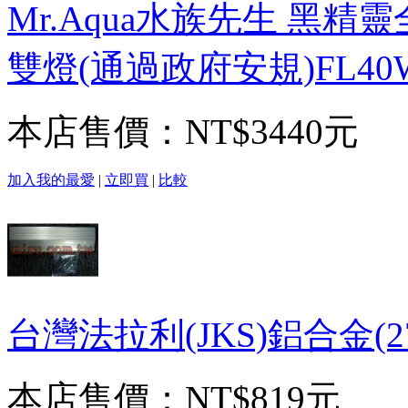
Mr.Aqua水族先生 黑精
雙燈(通過政府安規)FL40
本店售價：
NT$3440元
加入我的最愛
|
立即買
|
比較
台灣法拉利(JKS)鋁合金(2
本店售價：
NT$819元