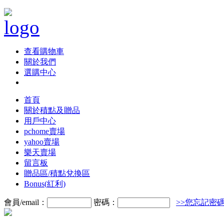
查看購物車
關於我們
選購中心
首頁
關於積點及贈品
用戶中心
pchome賣場
yahoo賣場
樂天賣場
留言板
贈品區/積點兌換區
Bonus(紅利)
會員/email：
密碼：
>>您忘記密