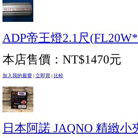
ADP帝王燈2.1尺(FL20W*
本店售價：
NT$1470元
加入我的最愛
|
立即買
|
比較
日本阿諾 JAQNO 精緻小