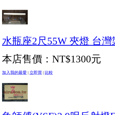
水瓶座2尺55W 夾燈 台
本店售價：
NT$1300元
加入我的最愛
|
立即買
|
比較