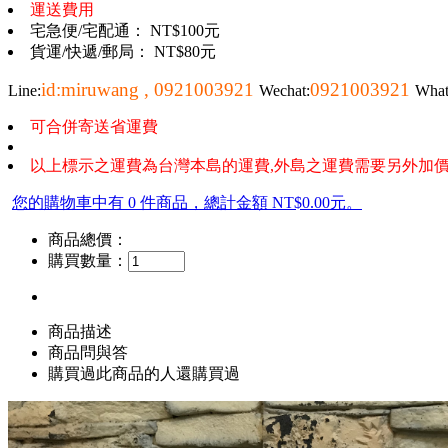
運送費用
宅急便/宅配通： NT$100元
貨運/快遞/郵局： NT$80元
id:miruwang , 0921003921
0921003921
Line:
Wechat:
Wha
可合併寄送省運費
以上標示之運費為台灣本島的運費,外島之運費需要另外加價
您的購物車中有 0 件商品，總計金額 NT$0.00元。
商品總價：
購買數量：
商品描述
商品問與答
購買過此商品的人還購買過