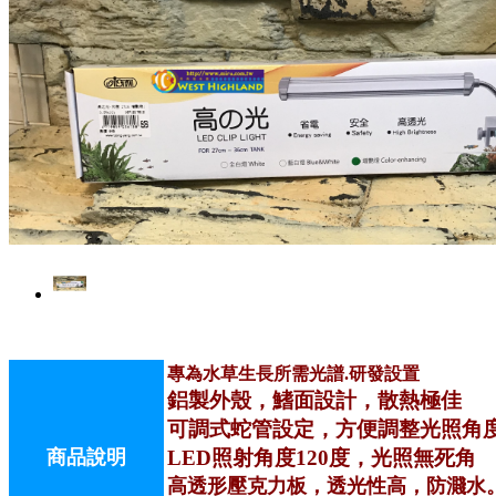
專為水草生長所需光譜.研發設置
鋁製外殼，鰭面設計，散熱極佳
可調式蛇管設定，方便調整光照角
商品說明
LED照射角度120度，光照無死角
高透形壓克力板，透光性高，防濺水