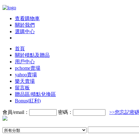
查看購物車
關於我們
選購中心
首頁
關於積點及贈品
用戶中心
pchome賣場
yahoo賣場
樂天賣場
留言板
贈品區/積點兌換區
Bonus(紅利)
會員/email：
密碼：
>>您忘記密