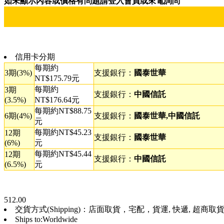
如未顯示內容或價格有問題請登入會員或來電詢問
信用卡分期
每期約
3期(3%)
支援銀行：
國泰世華
NT$175.79元
每期約
3期
支援銀行：
中國信託
(3.5%)
NT$176.64元
每期約NT$88.75
6期(4%)
支援銀行：
國泰世華,中國信託
元
每期約NT$45.23
12期
支援銀行：
國泰世華
(6%)
元
每期約NT$45.44
12期
支援銀行：
中國信託
(6.5%)
元
512.00
交貨方式(Shipping)：店面取貨，宅配，貨運, 快遞, 超商取貨, 
Ships to:Worldwide