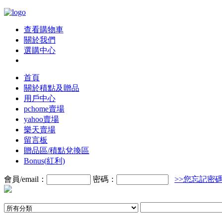
查看購物車
關於我們
選購中心
首頁
關於積點及贈品
用戶中心
pchome賣場
yahoo賣場
樂天賣場
留言板
贈品區/積點兌換區
Bonus(紅利)
會員/email：
密碼：
>>您忘記密