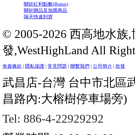
關於紅利點數(Bonus)
關於贈品及加購商品
隔天快速到貨
© 2005-2026 西高地
發,WestHighLand All Righ
免責條款
|
隱私保護
|
常見問題
|
聯繫我們
|
公司簡介
|
批發
武昌店-台灣 台中市北區
昌路內:大榕樹停車場旁)
Tel: 886-4-22929292