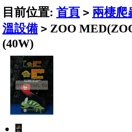
目前位置:
首頁
兩棲爬
>
溫設備
ZOO MED(Z
>
(40W)