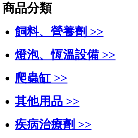
商品分類
飼料、營養劑 >>
燈泡、恆溫設備 >>
爬蟲缸 >>
其他用品 >>
疾病治療劑 >>