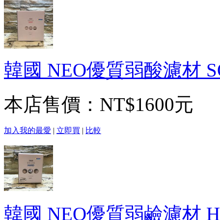
韓國 NEO優質弱酸濾材 SO
本店售價：
NT$1600元
加入我的最愛
|
立即買
|
比較
韓國 NEO優質弱鹼濾材 HA