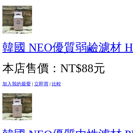
韓國 NEO優質弱鹼濾材 HA
本店售價：
NT$88元
加入我的最愛
|
立即買
|
比較