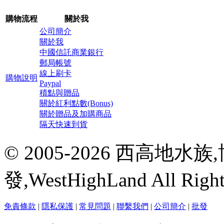
購物流程
關於我
公司簡介
關於我
中國信託商業銀行
郵局帳號
線上刷卡
購物說明
Paypal
積點與贈品
關於紅利點數(Bonus)
關於贈品及加購商品
隔天快速到貨
© 2005-2026 西高地
發,WestHighLand All Righ
免責條款
|
隱私保護
|
常見問題
|
聯繫我們
|
公司簡介
|
批發