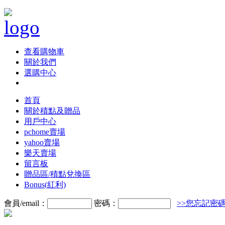
查看購物車
關於我們
選購中心
首頁
關於積點及贈品
用戶中心
pchome賣場
yahoo賣場
樂天賣場
留言板
贈品區/積點兌換區
Bonus(紅利)
會員/email：
密碼：
>>您忘記密