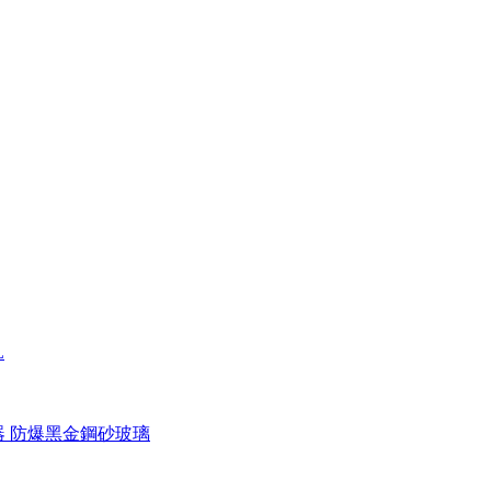
L
溫器 防爆黑金鋼砂玻璃