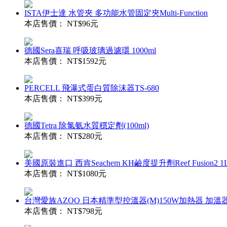
ISTA伊士達 水管夾 多功能水管固定夾Multi-Function
本店售價：
NT$96元
德國Sera喜瑞 呼吸玻璃過濾環 1000ml
本店售價：
NT$1592元
PERCELL 飛瀑式蛋白質除沫器TS-680
本店售價：
NT$399元
德國Tetra 除氯氨水質穩定劑(100ml)
本店售價：
NT$280元
美國原裝進口 西肯Seachem KH鹼度提升劑Reef Fusion2 1
本店售價：
NT$1080元
台灣愛族AZOO 日本精準型控溫器(M)150W加熱器 加
本店售價：
NT$798元