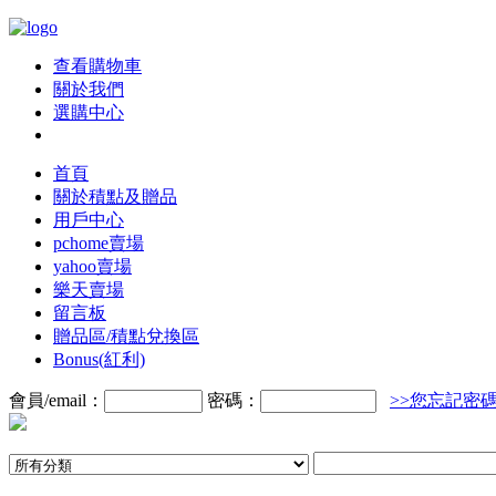
查看購物車
關於我們
選購中心
首頁
關於積點及贈品
用戶中心
pchome賣場
yahoo賣場
樂天賣場
留言板
贈品區/積點兌換區
Bonus(紅利)
會員/email：
密碼：
>>您忘記密