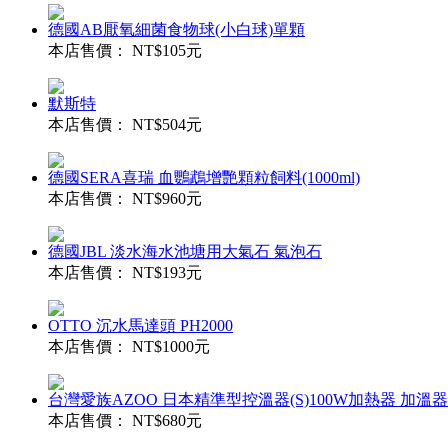
德國AB厭氧細菌食物球(小白球)單顆
本店售價：
NT$105元
默斯特
本店售價：
NT$504元
德國SERA喜瑞 血鸚鵡增艷顆粒飼料(1000ml)
本店售價：
NT$960元
德國JBL 淡水海水池塘用大氣石 氣泡石
本店售價：
NT$193元
OTTO 沉水馬達頭 PH2000
本店售價：
NT$1000元
台灣愛族AZOO 日本精準型控溫器(S)100W加熱器 加溫
本店售價：
NT$680元