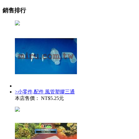
銷售排行
>小零件,配件 風管塑膠三通
本店售價：
NT$5.25元