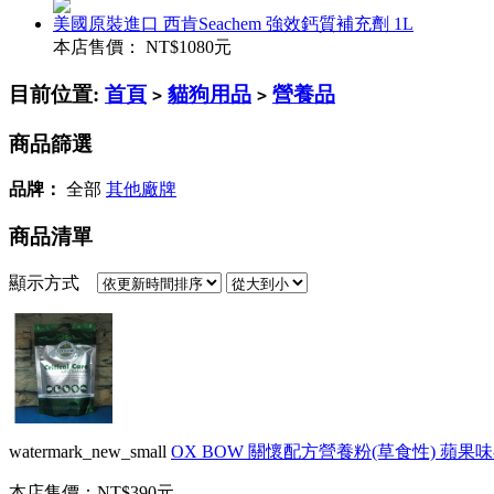
美國原裝進口 西肯Seachem 強效鈣質補充劑 1L
本店售價：
NT$1080元
目前位置:
首頁
貓狗用品
營養品
>
>
商品篩選
品牌：
全部
其他廠牌
商品清單
顯示方式
watermark_new_small
OX BOW 關懷配方營養粉(草食性) 蘋果味-
本店售價：
NT$390元