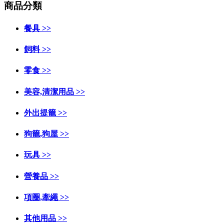
商品分類
餐具 >>
飼料 >>
零食 >>
美容,清潔用品 >>
外出提籠 >>
狗籠,狗屋 >>
玩具 >>
營養品 >>
項圈,牽繩 >>
其他用品 >>