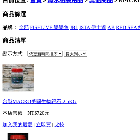
目前位置:
首頁
海水相關用品
其他商品
MACR
>
>
>
商品篩選
品牌：
全部
FISHLIVE 樂樂魚
JBL
ISTA 伊士達
AB
RED SEA
商品清單
顯示方式
台製MACRO美國生物鈣石-2.5KG
本店售價：
NT$720元
加入我的最愛
|
立即買
|
比較