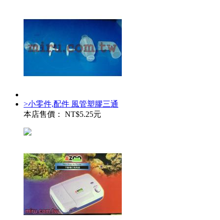
>小零件,配件 風管塑膠三通
本店售價：
NT$5.25元