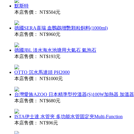
默斯特
本店售價：
NT$504元
德國SERA喜瑞 血鸚鵡增艷顆粒飼料(1000ml)
本店售價：
NT$960元
德國JBL 淡水海水池塘用大氣石 氣泡石
本店售價：
NT$193元
OTTO 沉水馬達頭 PH2000
本店售價：
NT$1000元
台灣愛族AZOO 日本精準型控溫器(S)100W加熱器 加溫
本店售價：
NT$680元
ISTA伊士達 水管夾 多功能水管固定夾Multi-Function
本店售價：
NT$96元