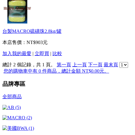
台製MACRO硫磺珠2.8kg/罐
本店售價：
NT$903元
加入我的最愛
|
立即買
|
比較
總計 2 個記錄，共 1 頁。
第一頁
上一頁
下一頁
最末頁
您的購物車中有 0 件商品，總計金額 NT$0.00元。
品牌專區
全部商品