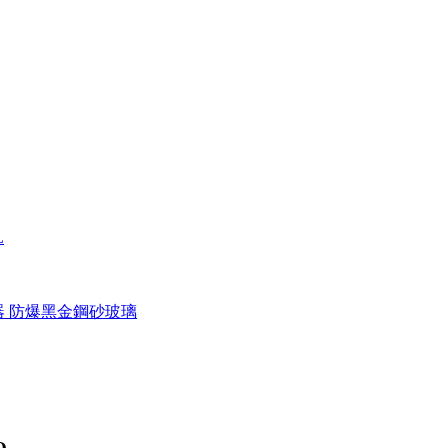
L
溫器 防爆黑金鋼砂玻璃