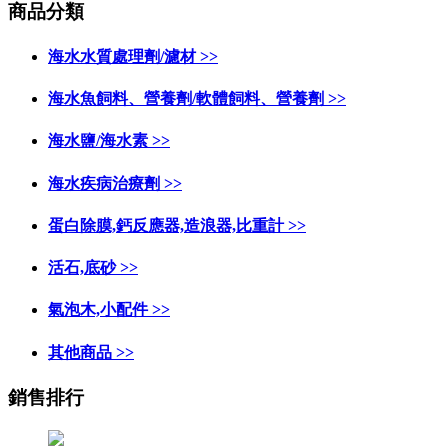
商品分類
海水水質處理劑/濾材 >>
海水魚飼料、營養劑/軟體飼料、營養劑 >>
海水鹽/海水素 >>
海水疾病治療劑 >>
蛋白除膜,鈣反應器,造浪器,比重計 >>
活石,底砂 >>
氣泡木,小配件 >>
其他商品 >>
銷售排行