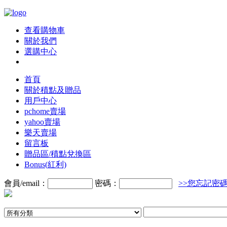
查看購物車
關於我們
選購中心
首頁
關於積點及贈品
用戶中心
pchome賣場
yahoo賣場
樂天賣場
留言板
贈品區/積點兌換區
Bonus(紅利)
會員/email：
密碼：
>>您忘記密