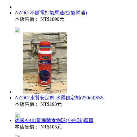
AZOO 不斷電打氣馬達(空氣幫浦)
本店售價：
NT$1890元
AZOO 水質安定劑 水質穩定劑(250ml)SSS
本店售價：
NT$193元
德國AB厭氧細菌食物球(小白球)單顆
本店售價：
NT$105元