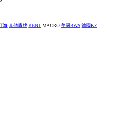
O
 紅海
其他廠牌
KENT
MACRO
美國BWA
德國KZ