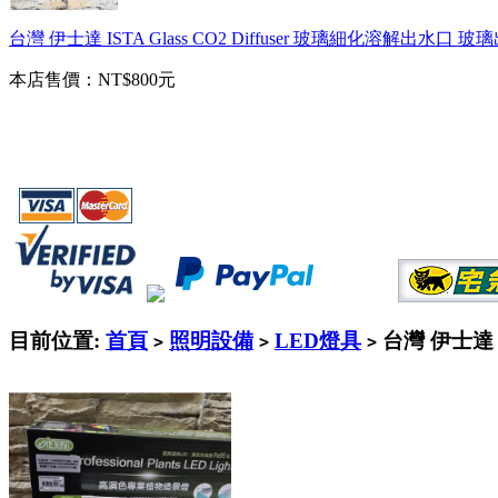
台灣 伊士達 ISTA Glass CO2 Diffuser 玻璃細化溶解出水口 
本店售價：
NT$800元
目前位置:
首頁
照明設備
LED燈具
台灣 伊士達 
>
>
>