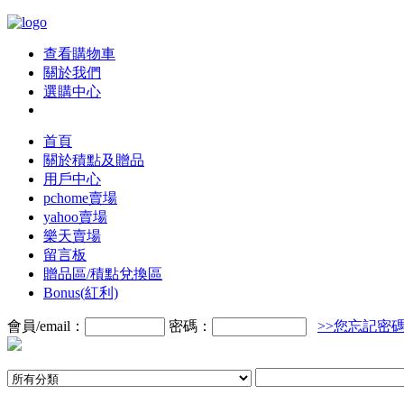
查看購物車
關於我們
選購中心
首頁
關於積點及贈品
用戶中心
pchome賣場
yahoo賣場
樂天賣場
留言板
贈品區/積點兌換區
Bonus(紅利)
會員/email：
密碼：
>>您忘記密