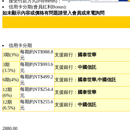
接受付款方式(Payments)：
信用卡分期(會員紅利Bonus):
如未顯示內容或價格有問題請登入會員或來電詢問
信用卡分期
每期約NT$988.8
3期(3%)
支援銀行：
國泰世華
元
每期約NT$993.6
3期
支援銀行：
中國信託
(3.5%)
元
每期約NT$499.2
6期(4%)
支援銀行：
國泰世華,中國信託
元
每期約NT$254.4
12期
支援銀行：
國泰世華
(6%)
元
每期約NT$255.6
12期
支援銀行：
中國信託
(6.5%)
元
2880.00