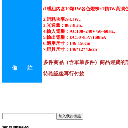
(1模組內含10顆1W各色燈株+1顆3W高演
2.消耗功率:93.1W。
3.
光通量：8673Lm。
4.輸入電壓：AC100~240V/50~60Hz。
5.輸出電壓：DC50~85V/160mA
6.適用尺寸：146-156cm
7.燈具尺寸：146*12*4.6cm
多件商品（含單筆多件）商品運費的
備 註
待確認後再行付款