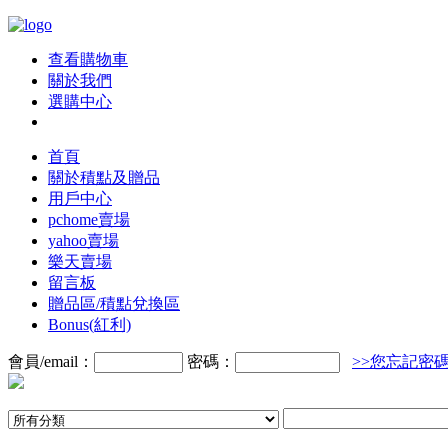
查看購物車
關於我們
選購中心
首頁
關於積點及贈品
用戶中心
pchome賣場
yahoo賣場
樂天賣場
留言板
贈品區/積點兌換區
Bonus(紅利)
會員/email：
密碼：
>>您忘記密