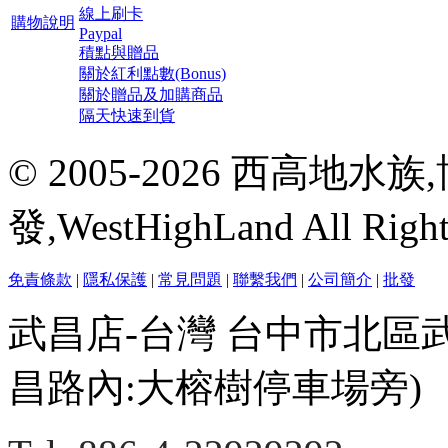
線上刷卡
購物說明
Paypal
積點與贈品
關於紅利點數(Bonus)
關於贈品及加購商品
隔天快速到貨
© 2005-2026 西高地
發,WestHighLand All Righ
免責條款
|
隱私保護
|
常見問題
|
聯繫我們
|
公司簡介
|
批發
武昌店-台灣 台中市北區
昌路內:大榕樹停車場旁)