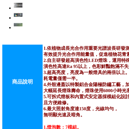
1.依植物成長光合作用重要光譜波長研發
有效提升光合作用能量值，
促進植物花青
2.自主研發超高演色性LED燈珠，運用
演色性高達Ra 95以上，色彩鮮豔飽滿不
3.超高亮度，亮度為一般燈具的兩倍以上
耗電量僅需一半。
商品說明
4.外殼邊蓋以特製鋁合金陽極防鏽工藝，
大幅延長燈珠壽命，燈珠使用6000小時光
5.可拆式燈板和內置式安定器採模組化設
且方便維修。
6.最大照射角度達150度，光線均勻，
無明顯光速及暗角。
1.燈泡數：7模組。