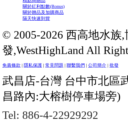
積點與贈品
關於紅利點數(Bonus)
關於贈品及加購商品
隔天快速到貨
© 2005-2026 西高地
發,WestHighLand All Righ
免責條款
|
隱私保護
|
常見問題
|
聯繫我們
|
公司簡介
|
批發
武昌店-台灣 台中市北區
昌路內:大榕樹停車場旁)
Tel: 886-4-22929292