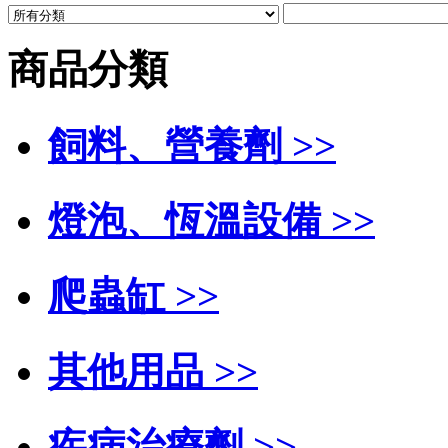
商品分類
飼料、營養劑 >>
燈泡、恆溫設備 >>
爬蟲缸 >>
其他用品 >>
疾病治療劑 >>