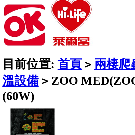
目前位置:
首頁
兩棲爬
>
溫設備
ZOO MED(Z
>
(60W)