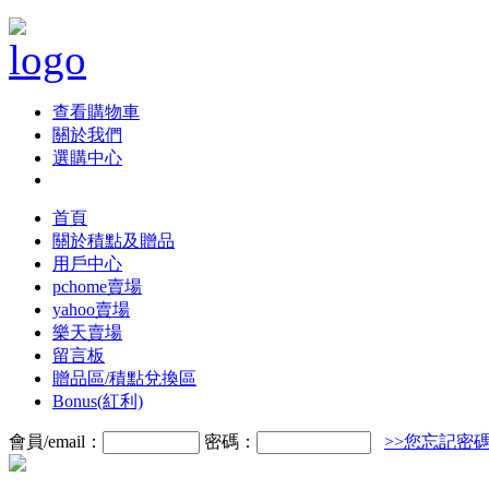
查看購物車
關於我們
選購中心
首頁
關於積點及贈品
用戶中心
pchome賣場
yahoo賣場
樂天賣場
留言板
贈品區/積點兌換區
Bonus(紅利)
會員/email：
密碼：
>>您忘記密