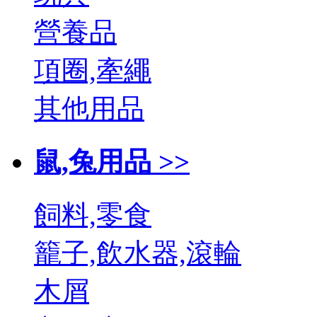
營養品
項圈,牽繩
其他用品
鼠,兔用品 >>
飼料,零食
籠子,飲水器,滾輪
木屑