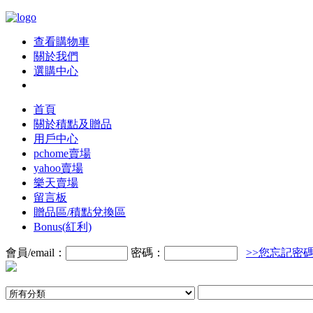
查看購物車
關於我們
選購中心
首頁
關於積點及贈品
用戶中心
pchome賣場
yahoo賣場
樂天賣場
留言板
贈品區/積點兌換區
Bonus(紅利)
會員/email：
密碼：
>>您忘記密