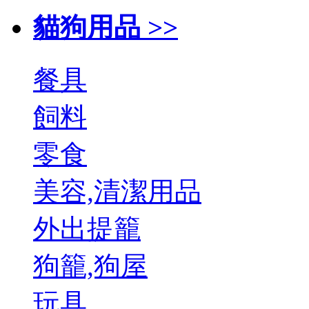
貓狗用品 >>
餐具
飼料
零食
美容,清潔用品
外出提籠
狗籠,狗屋
玩具