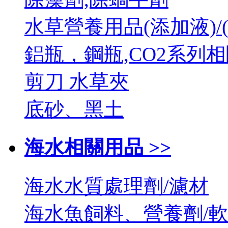
水草營養用品(添加液)/
鋁瓶，鋼瓶,CO2系列
剪刀 水草夾
底砂、黑土
海水相關用品 >>
海水水質處理劑/濾材
海水魚飼料、營養劑/