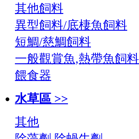
其他飼料
異型飼料/底棲魚飼料
短鯛/慈鯛飼料
一般觀賞魚,熱帶魚飼料
餵食器
水草區 >>
其他
除藻劑,除蝸牛劑