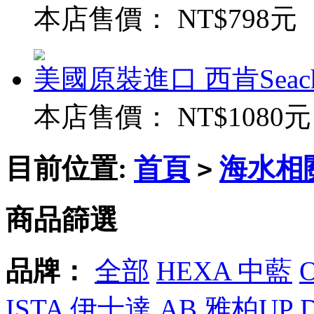
本店售價：
NT$798元
美國原裝進口 西肯Seac
本店售價：
NT$1080元
目前位置:
首頁
海水相
>
商品篩選
品牌：
全部
HEXA 中藍
ISTA 伊士達
AB
雅柏UP 