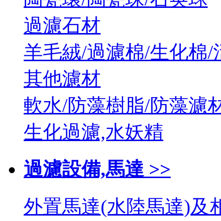
過濾石材
羊毛絨/過濾棉/生化棉/
其他濾材
軟水/防藻樹脂/防藻濾
生化過濾,水妖精
過濾設備,馬達 >>
外置馬達(水陸馬達)及