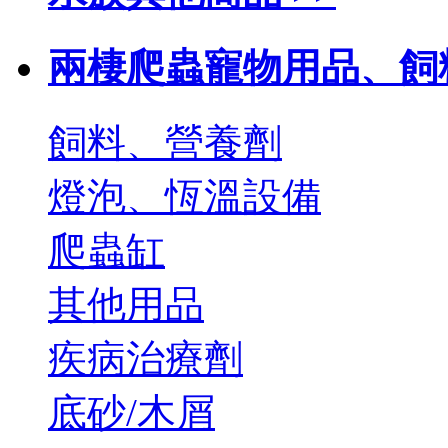
兩棲爬蟲寵物用品、飼料
飼料、營養劑
燈泡、恆溫設備
爬蟲缸
其他用品
疾病治療劑
底砂/木屑